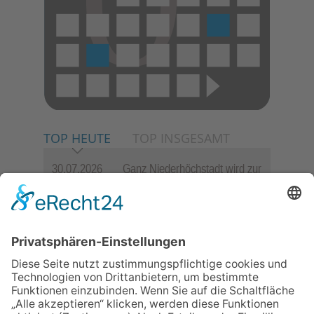
TOP HEUTE
TOP INSGESAMT
30.07.2026
Ganz Niederhöchstadt wird zur
Festmeile
06.08.2026
Jugendchor Hochtaunus
präsentiert sein neues
Programm „Changes“
23.07.2026
Zwischen Fachwerk, Wein und
Sommerabend: Der Rettershof
lädt wieder zum Weinfest ein
06.08.2026
Hisamoto und Tölke begeistern