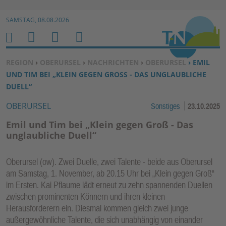
Zur Navigation springen ↓
SAMSTAG, 08.08.2026
Zum Inhalt springen ↓
M
S
B
H
E
U
E
O
SIE BEFINDEN SICH HIER:
REGION
›
OBERURSEL
›
NACHRICHTEN
›
OBERURSEL
› EMIL
N
C
N
M
UND TIM BEI „KLEIN GEGEN GROSS - DAS UNGLAUBLICHE D
U
H
U
E
UELL“
E
T
OBERURSEL
Sonstiges
23.10.2025
N
Z
E
Emil und Tim bei „Klein gegen Groß - Das
R
unglaubliche Duell“
F
U
Oberursel (ow). Zwei Duelle, zwei Talente - beide aus Oberursel
N
am Samstag, 1. November, ab 20.15 Uhr bei „Klein gegen Groß“
K
im Ersten. Kai Pflaume lädt erneut zu zehn spannenden Duellen
TI
zwischen prominenten Könnern und ihren kleinen
Herausforderern ein. Diesmal kommen gleich zwei junge
O
außergewöhnliche Talente, die sich unabhängig von einander
N