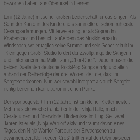
beworben haben, aus Oberursel in Hessen.
E
N
Emil (12 Jahre) mit seiner großen Leidenschaft für das Singen. Als
Sohn der Kantorin des Kinderchors sammelte er schon früh erste
Gesangserfahrungen. Mittlerweile singt er als Sopran im
Knabenchor und besucht außerdem das Musikinternat in
Windsbach, wo er täglich seine Stimme und sein Gehör schult.Im
„Klein gegen Groß“-Studio fordert der Zwölfjährige die Sängerin
und Entertainerin Ina Müller zum „Chor-Duell“. Dabei müssen die
beiden Duellanten deutsche Rock/Pop-Songs einzig und allein
anhand der Reihenfolge der drei Wörter „der, die, das“ im
Songtext erkennen. Nur, wer sowohl Interpret als auch Songtitel
richtig benennen kann, bekommt einen Punkt.
Der sportbegeistert Tim (12 Jahre) ist ein kleiner Klettermeister.
Mehrmals die Woche trainiert er in der Ninja Halle, macht
Geräteturnen und überwindet Hindernisse im Flug. Seit zwei
Jahren ist er als „Ninja Warrior“ aktiv und träumt davon eines
Tages, den Ninja Warrior Parcours der Erwachsenen zu
gewinnen.Bei „Klein gegen Groß“ trifft er auf den Olympiasieger