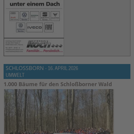
SCHLOSSBORN
-
16. APRIL 2026
UMWELT
1.000 Bäume für den Schloßborner Wald