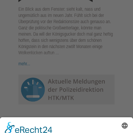
Ein Blick aus dem Fenster: sieht kalt, nass und
ungemütlich aus im neuen Jahr. Fühlt sich bei der
Überprüfung vor der Redaktionstüre auch genauso an.
Ganz die politische Großwetterlage, könnte man
meinen. Da will der Königsgucker doch mal ganz heftig
hoffen, dass sich wenigstens über dem schönen
Königstein in den nächsten zwölf Monaten einige
Wolkenlücken auftun ...
mehr...