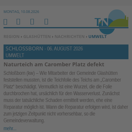
Zur Navigation springen ↓
MONTAG, 10.08.2026
Zum Inhalt springen ↓
M
S
B
H
E
U
E
O
SIE BEFINDEN SICH HIER:
REGION
›
GLASHÜTTEN
›
NACHRICHTEN
›
UMWELT
N
C
N
M
SCHLOSSBORN
U
H
U
-
06. AUGUST 2026
E
UMWELT
E
T
N
Z
Naturteich am Caromber Platz defekt
E
Schloßborn (kw) – Wie Mitarbeiter der Gemeinde Glashütten
R
feststellen mussten, ist die Teichfolie des Teichs am „Caromber
F
Platz“ beschädigt. Vermutlich ist eine Wurzel, die die Folie
U
durchbrochen hat, ursächlich für den Wasserverlust. Zunächst
muss der tatsächliche Schaden ermittelt werden, ehe eine
N
Reparatur möglich ist. Wann die Reparatur erfolgen wird, ist daher
K
zum jetzigen Zeitpunkt nicht vorhersehbar, so die
TI
Gemeindeverwaltung.
O
mehr...
N