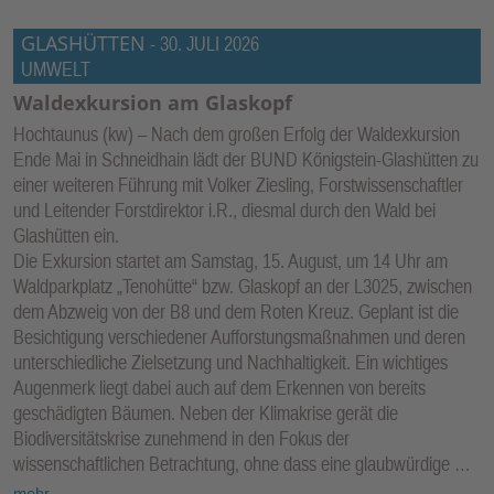
E
GLASHÜTTEN
-
30. JULI 2026
N
UMWELT
Waldexkursion am Glaskopf
Hochtaunus (kw) – Nach dem großen Erfolg der Waldexkursion
Ende Mai in Schneidhain lädt der BUND Königstein-Glashütten zu
einer weiteren Führung mit Volker Ziesling, Forstwissenschaftler
und Leitender Forstdirektor i.R., diesmal durch den Wald bei
Glashütten ein.
Die Exkursion startet am Samstag, 15. August, um 14 Uhr am
Waldparkplatz „Tenohütte“ bzw. Glaskopf an der L3025, zwischen
dem Abzweig von der B8 und dem Roten Kreuz. Geplant ist die
Besichtigung verschiedener Aufforstungsmaßnahmen und deren
unterschiedliche Zielsetzung und Nachhaltigkeit. Ein wichtiges
Augenmerk liegt dabei auch auf dem Erkennen von bereits
geschädigten Bäumen. Neben der Klimakrise gerät die
Biodiversitätskrise zunehmend in den Fokus der
wissenschaftlichen Betrachtung, ohne dass eine glaubwürdige …