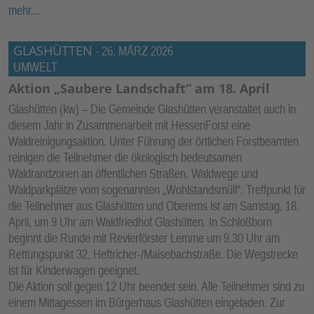
mehr...
GLASHÜTTEN
-
26. MÄRZ 2026
UMWELT
Aktion „Saubere Landschaft“ am 18. April
Glashütten (kw) – Die Gemeinde Glashütten veranstaltet auch in
diesem Jahr in Zusammenarbeit mit HessenForst eine
Waldreinigungsaktion. Unter Führung der örtlichen Forstbeamten
reinigen die Teilnehmer die ökologisch bedeutsamen
Waldrandzonen an öffentlichen Straßen, Waldwege und
Waldparkplätze vom sogenannten „Wohlstandsmüll“. Treffpunkt für
die Teilnehmer aus Glashütten und Oberems ist am Samstag, 18.
April, um 9 Uhr am Waldfriedhof Glashütten. In Schloßborn
beginnt die Runde mit Revierförster Lemme um 9.30 Uhr am
Rettungspunkt 32, Heftricher-/Maisebachstraße. Die Wegstrecke
ist für Kinderwagen geeignet.
Die Aktion soll gegen 12 Uhr beendet sein. Alle Teilnehmer sind zu
einem Mittagessen im Bürgerhaus Glashütten eingeladen. Zur