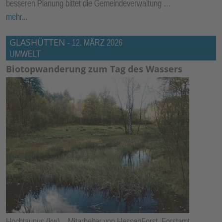
besseren Planung bittet die Gemeindeverwaltung …
mehr...
GLASHÜTTEN
-
12. MÄRZ 2026
UMWELT
Biotopwanderung zum Tag des Wassers
Hochtaunus (kw) – Mitarbeiter von HessenForst, Forstamt