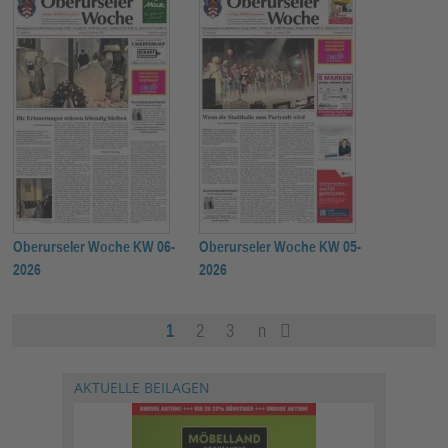
Oberurseler Woche KW 06-
Oberurseler Woche KW 05-
2026
2026
1
2
3
n
äc
let
hst
zte
AKTUELLE BEILAGEN
e
Se
Se
ite
ite
»