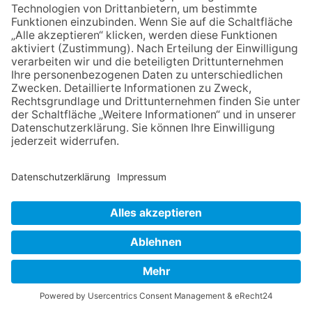
Telefon: 06174 - 938566
E
Fax: 06174 - 938550
N
E-Mail: caruso@hochtaunus.de
NACH OBEN
Impressum
Datenschutz
Netiquette
FAQ
AGB
Mediadaten
Copyright Taunus Nachrichten 2009 bis 2026
Powered by
native:media
.