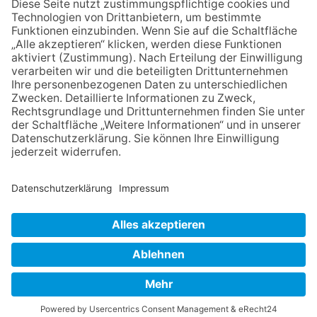
NACH OBEN
Impressum
Datenschutz
Netiquette
FAQ
AGB
Mediadaten
Copyright Taunus Nachrichten 2009 bis 2026
Powered by
native:media
.