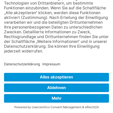
Hochtaunus (kw) – Der Verein BerufsWege für Frauen und Social
Business Women bietet Frauen aus dem Hochtaunuskreis im Juni
elf kostenfreie Online-Workshops an. Die Themen reichen von
Gründung und Businessplan über Bewerbung und LinkedIn bis zu
Altersvorsorge und KI im Berufsalltag.
Das Programm richtet sich an Frauen in jeder beruflichen
Lebensphase, ob Wiedereinstieg, Gründung oder
Neuorientierung. Alle Workshops finden online statt und sind für
Frauen in Hessen kostenfrei. Eine Anmeldung ist über die
Vereinswebsite möglich.
„Das Projekt Clara macht Frauen beruflich stark. Unabhängig
davon, ob sie sich für eine Festanstellung interessieren oder den
Schritt in die Selbstständigkeit wagen möchten. Besonders wichtig
ist uns dabei, Frauen den Zugang zu digitalen Fähigkeiten …
mehr...
KÖNIGSTEIN
-
07. MAI 2026
WIRTSCHAFT
Behlke Electronics feiert Richtfest nach