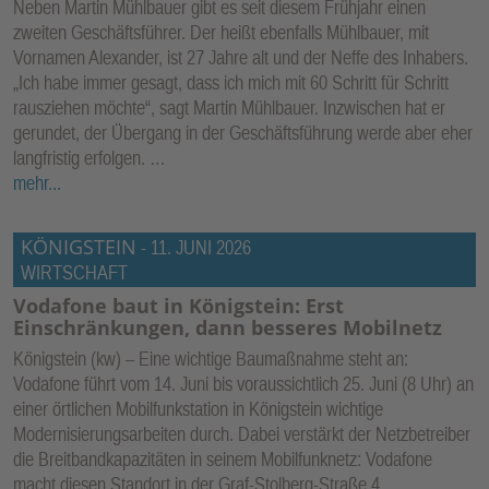
Neben Martin Mühlbauer gibt es seit diesem Frühjahr einen
zweiten Geschäftsführer. Der heißt ebenfalls Mühlbauer, mit
Vornamen Alexander, ist 27 Jahre alt und der Neffe des Inhabers.
„Ich habe immer gesagt, dass ich mich mit 60 Schritt für Schritt
rausziehen möchte“, sagt Martin Mühlbauer. Inzwischen hat er
gerundet, der Übergang in der Geschäftsführung werde aber eher
langfristig erfolgen. …
mehr...
KÖNIGSTEIN
-
11. JUNI 2026
WIRTSCHAFT
Vodafone baut in Königstein: Erst
Einschränkungen, dann besseres Mobilnetz
Königstein (kw) – Eine wichtige Baumaßnahme steht an:
Vodafone führt vom 14. Juni bis voraussichtlich 25. Juni (8 Uhr) an
einer örtlichen Mobilfunkstation in Königstein wichtige
Modernisierungsarbeiten durch. Dabei verstärkt der Netzbetreiber
die Breitbandkapazitäten in seinem Mobilfunknetz: Vodafone
macht diesen Standort in der Graf-Stolberg-Straße 4