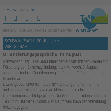
Zur Navigation springen ↓
SAMSTAG, 08.08.2026
Zum Inhalt springen ↓
M
S
B
H
E
U
E
O
SIE BEFINDEN SICH HIER:
REGION
›
SCHWALBACH
›
NACHRICHTEN
›
WIRTSCHAFT
N
C
N
M
SCHWALBACH
U
H
U
-
30. JULI 2026
E
WIRTSCHAFT
E
T
N
Z
Orientierungsgespräche im August
E
Schwalbach (sz) – Die Stadt bietet gemeinsam mit dem Verein zur
R
Förderung von Existenzgründungen am Mittwoch, 5. August,
F
wieder kostenlose Orientierungsgespräche für Gründerinnen und
U
Gründer an.
Das Angebot richtet sich außerdem an Jungunternehmerinnen
N
und Jungunternehmer sowie an Menschen, die eine
K
Unternehmensnachfolge planen. Die Gespräche finden von 15 bis
TI
18 Uhr im Bürgerhaus statt. Der Raum wird nach der Anmeldung
O
bekannt gegeben.
N