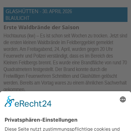
GLASHÜTTEN
-
30. APRIL 2026
BLAULICHT
Erste Waldbrände der Saison
Hochtaunus (kw) – Es ist schon seit Wochen zu trocken. Jetzt sind
die ersten kleinen Waldbrände im Feldberggebiet gemeldet
worden. Am Freitagabend, 24. April, wurden gegen 20 Uhr
Feuerwehr und Polizei verständigt, dass es im Bereich des
Kleinen Feldbergs brennt. Es wurde eine Brandfläche von rund 70
Quadratmetern festgestellt. Der Brand konnte durch die
Freiwilligen Feuerwehren Schmitten und Glashütten gelöscht
werden. Bereits am Vortag wares zu einem ähnlichen Sachverhalt
gekommen.
Die Ermittlungen zur Brandursache dauern an. Mögliche Zeugen
werden gebeten, sich bei der Polizei Königstein unter 06174 9266
- 0 zu melden.
mehr...