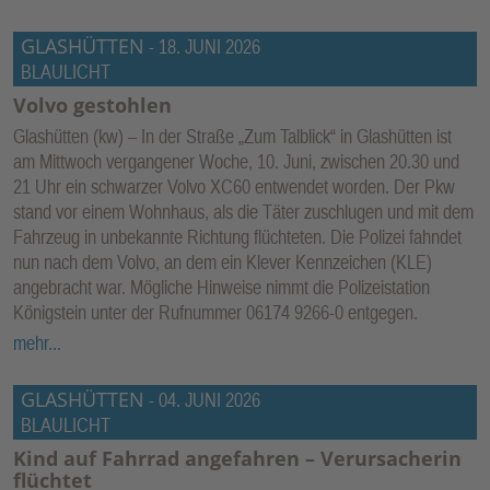
GLASHÜTTEN
-
18. JUNI 2026
BLAULICHT
Volvo gestohlen
Glashütten (kw) – In der Straße „Zum Talblick“ in Glashütten ist
am Mittwoch vergangener Woche, 10. Juni, zwischen 20.30 und
21 Uhr ein schwarzer Volvo XC60 entwendet worden. Der Pkw
stand vor einem Wohnhaus, als die Täter zuschlugen und mit dem
Fahrzeug in unbekannte Richtung flüchteten. Die Polizei fahndet
nun nach dem Volvo, an dem ein Klever Kennzeichen (KLE)
angebracht war. Mögliche Hinweise nimmt die Polizeistation
Königstein unter der Rufnummer 06174 9266-0 entgegen.
mehr...
GLASHÜTTEN
-
04. JUNI 2026
BLAULICHT
Kind auf Fahrrad angefahren – Verursacherin
flüchtet