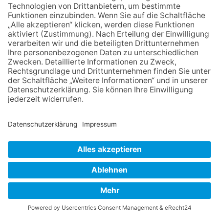
GLASHÜTTEN
-
23. APRIL 2026
BLAULICHT
Überschlag sorgt für Vollsperrung
Glashütten (kw) – Leichte Verletzungen hat am Montag ein 46-
Jähriger bei einem Überschlag mit seinem Fahrzeug
davongetragen. Der BMW-Fahrer fuhr gegen 17.30 Uhr aus
Richtung des Großen Feldbergs kommend die L 3024 in Richtung
L 3025 (Rotes Kreuz). Dabei verlor er die Kontrolle über sein
Fahrzeug und kam nach links von der Fahrbahn ab. Der BMW
überschlug sich und kam auf der Fahrerseite zum Erliegen. Die
Feuerwehr schnitt den Wagen auf, um den Fahrer zu befreien.
Dieser war nur leicht verletzt und wurde zur weiteren
medizinischen Versorgung in ein Krankenhaus gebracht. Für die
Dauer der Unfallaufnahme wurde die L 3024 vollständig gesperrt.
mehr...
OBEREMS
-
16. APRIL 2026
BLAULICHT