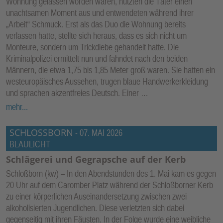
Wohnung gelassen worden waren, nutzten die Täter einen
unachtsamen Moment aus und entwendeten während ihrer
„Arbeit“ Schmuck. Erst als das Duo die Wohnung bereits
verlassen hatte, stellte sich heraus, dass es sich nicht um
Monteure, sondern um Trickdiebe gehandelt hatte. Die
Kriminalpolizei ermittelt nun und fahndet nach den beiden
Männern, die etwa 1,75 bis 1,85 Meter groß waren. Sie hatten ein
westeuropäisches Aussehen, trugen blaue Handwerkerkleidung
und sprachen akzentfreies Deutsch. Einer …
mehr...
SCHLOSSBORN
-
07. MAI 2026
BLAULICHT
Schlägerei und Gegrapsche auf der Kerb
Schloßborn (kw) – In den Abendstunden des 1. Mai kam es gegen
20 Uhr auf dem Caromber Platz während der Schloßborner Kerb
zu einer körperlichen Auseinandersetzung zwischen zwei
alkoholisierten Jugendlichen. Diese verletzten sich dabei
gegenseitig mit ihren Fäusten. In der Folge wurde eine weibliche