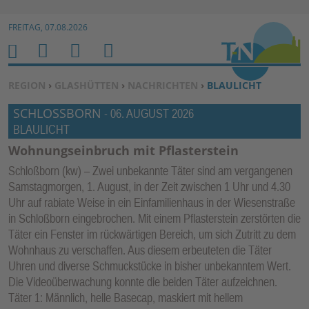
Zur Navigation springen ↓
FREITAG, 07.08.2026
Zum Inhalt springen ↓
M
S
B
H
E
U
E
O
SIE BEFINDEN SICH HIER:
REGION
›
GLASHÜTTEN
›
NACHRICHTEN
›
BLAULICHT
N
C
N
M
SCHLOSSBORN
U
H
U
-
06. AUGUST 2026
E
BLAULICHT
E
T
N
Z
Wohnungseinbruch mit Pflasterstein
E
Schloßborn (kw) – Zwei unbekannte Täter sind am vergangenen
R
Samstagmorgen, 1. August, in der Zeit zwischen 1 Uhr und 4.30
F
Uhr auf rabiate Weise in ein Einfamilienhaus in der Wiesenstraße
U
in Schloßborn eingebrochen. Mit einem Pflasterstein zerstörten die
Täter ein Fenster im rückwärtigen Bereich, um sich Zutritt zu dem
N
Wohnhaus zu verschaffen. Aus diesem erbeuteten die Täter
K
Uhren und diverse Schmuckstücke in bisher unbekanntem Wert.
TI
Die Videoüberwachung konnte die beiden Täter aufzeichnen.
O
Täter 1: Männlich, helle Basecap, maskiert mit hellem
N