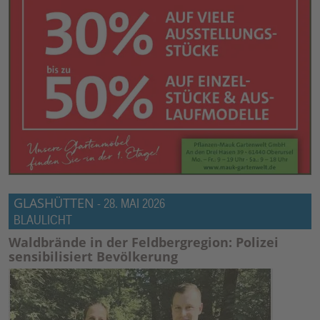
GLASHÜTTEN
-
28. MAI 2026
BLAULICHT
Waldbrände in der Feldbergregion: Polizei
sensibilisiert Bevölkerung