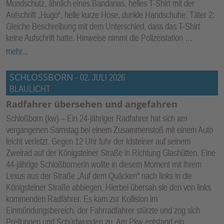
Mundschutz, ähnlich eines Bandanas, helles T-Shirt mit der
E
Aufschrift „Hugo“, helle kurze Hose, dunkle Handschuhe. Täter 2:
N
Gleiche Beschreibung mit dem Unterschied, dass das T-Shirt
keine Aufschrift hatte. Hinweise nimmt die Polizeistation …
mehr...
SCHLOSSBORN
-
02. JULI 2026
BLAULICHT
Radfahrer übersehen und angefahren
Schloßborn (kw) – Ein 24-jähriger Radfahrer hat sich am
vergangenen Samstag bei einem Zusammenstoß mit einem Auto
leicht verletzt. Gegen 12 Uhr fuhr der Idsteiner auf seinem
Zweirad auf der Königsteiner Straße in Richtung Glashütten. Eine
44-jährige Schloßbornerin wollte in diesem Moment mit ihrem
Lexus aus der Straße „Auf dem Quäcken“ nach links in die
Königsteiner Straße abbiegen. Hierbei übersah sie den von links
kommenden Radfahrer. Es kam zur Kollision im
Einmündungsbereich, der Fahrradfahrer stürzte und zog sich
Prellungen und Schürfwunden zu. Am Pkw entstand ein