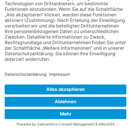
2621.
mehr...
KELKHEIM
-
30. JULI 2026
KULTUR
Wolken, Kunst und Kult-Porzellan: Max
Zimmermann begeistert in Hornau