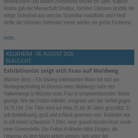
beeindrucken und fanden zunehmend besser ins Spiel. Kapitän
Hoxha gab der Mannschaft Struktur, Torhüter Clemann strahlte die
nötige Sicherheit aus und das Sturmduo Hadzibulic und Friedl
stellte die Höchster Defensive immer wieder vor große Probleme.
…
mehr...
KELKHEIM
-
06. AUGUST 2026
BLAULICHT
Exhibitionist zeigt sich Frau auf Waldweg
Münster (kez) – Ein bislang unbekannter Mann hat sich am
Montagnachmittag im Bereich eines Waldwegs nahe des
Hallwielwegs in Münster einer Frau in schamverletzender Weise
gezeigt. Wie die Polizei mitteilte, ereignete sich der Vorfall gegen
14.25 Uhr. Der Täter wird auf etwa 25 bis 30 Jahre geschätzt. Er
soll dunkelhaarig, groß und schlank gewesen sein. Bekleidet war
er mit einem schwarzen T-Shirt, einer grauen kurzen Hose sowie
einer Sonnenbrille. Die Polizei Kelkheim bittet Zeugen, die
Hinweise zu dem Mann geben können, sich unter der