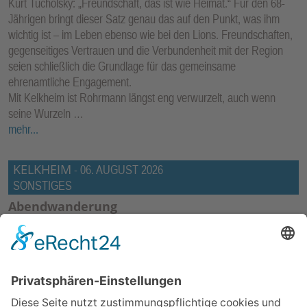
Kurt Tucholsky: „Freundschaft, das ist wie Heimat.“ Für den 68-
Jährigen bringt dieser Satz genau das auf den Punkt, was ihm
wichtig ist – im Leben ebenso wie bei den Lions. Freundschaften,
gegenseitiges Vertrauen und die Verbundenheit mit der Region
seien schließlich die Grundlage für das gemeinsame
ehrenamtliche Engagement.
Mit Kelkheim ist Rohrmann längst eng verwurzelt, auch wenn
seine Wurzeln …
mehr...
KELKHEIM
-
06. AUGUST 2026
SONSTIGES
Abendwanderung
Münster (kez) – Der Taunusklub Münster begibt sich am Freitag,
14. August, auf eine Abendwanderung. Abmarsch ist um 17 Uhr
vom Kirchplatz Münster. Die Wanderung führt am Rande durch
Münster, weiter zum Wald und dann zur Viehweide. Sie ist circa
zehn Kilometer lang. Eine Einkehr ist geplant und Gäste sind
immer willkommen. Auskunft zur Wanderung unter Tel. 06195-