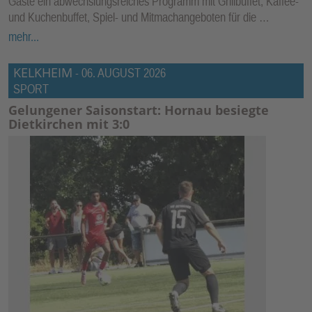
Gäste ein abwechslungsreiches Programm mit Grillbuffet, Kaffee-
und Kuchenbuffet, Spiel- und Mitmachangeboten für die …
mehr...
KELKHEIM
-
06. AUGUST 2026
SPORT
Gelungener Saisonstart: Hornau besiegte
Dietkirchen mit 3:0