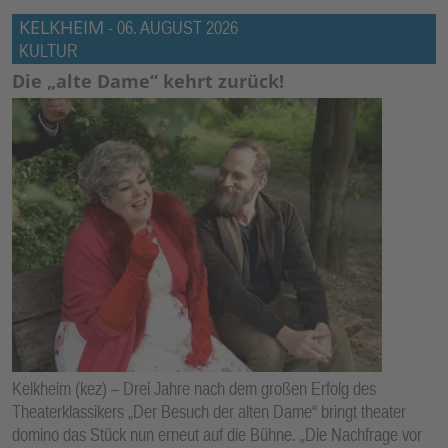
KELKHEIM
-
06. AUGUST 2026
KULTUR
Die „alte Dame“ kehrt zurück!
Kelkheim (kez) – Drei Jahre nach dem großen Erfolg des
Theaterklassikers „Der Besuch der alten Dame“ bringt theater
domino das Stück nun erneut auf die Bühne. „Die Nachfrage vor