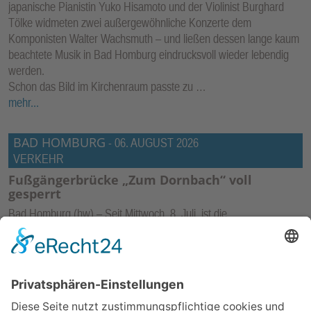
japanische Pianistin Yuko Hisamoto und der Violinist Burghard
Tölke widmeten zwei außergewöhnliche Konzerte dem
Komponisten Walter Wachsmuth – und ließen dessen lange kaum
beachtete Musik in Bad Homburg eindrucksvoll wieder lebendig
werden.
Schon das Bild im Kirchenraum passte zu …
mehr...
BAD HOMBURG
-
06. AUGUST 2026
VERKEHR
Fußgängerbrücke „Zum Dornbach“ voll
gesperrt
Bad Homburg (hw) – Seit Mittwoch, 8. Juli, ist die
Fußgängerbrücke in der Straße Zum Dornbach voll gesperrt. Der
Grund sind Suchschürfungen im Zuge der Verlängerung der U-
Bahnlinie U2. Es wird eine Umleitung für Fußgänger über die
Straße Am alten Bach ausgewiesen. Die Sperrung dauert noch
bis voraussichtlich 25. September an.