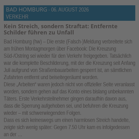
BAD HOMBURG
-
06. AUGUST 2026
VERKEHR
Kein Streich, sondern Straftat: Entfernte
Schilder führen zu Unfall
Bad Homburg (hw) – Die erste (Falsch-)Meldung verbreitete sich
am frühen Montagmorgen über Facebook: Die Kreuzung
Süd-/Ostring sei wieder für den Verkehr freigegeben. Tatsächlich
war die komplette Beschilderung, mit der die Kreuzung seit Anfang
Juli aufgrund von Straßenbauarbeiten gesperrt ist, an sämtlichen
Zufahrten entfernt und beiseitegeräumt worden.
Diese „Arbeiten“ waren jedoch nicht von offizieller Seite veranlasst
worden, sondern gehen auf das Konto eines bislang unbekannten
Täters. Erste Verkehrsteilnehmer gingen daraufhin davon aus,
dass die Sperrung aufgehoben sei, und befuhren die Kreuzung
wieder – mit schwerwiegenden Folgen.
Dass es sich keineswegs um einen harmlosen Streich handelte,
zeigte sich wenig später: Gegen 7.50 Uhr kam es infolgedessen
an der …