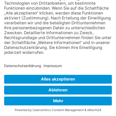
mehr...
BAD HOMBURG
-
06. AUGUST 2026
KULTUR
Jugendchor Hochtaunus präsentiert sein
neues Programm „Changes“
Bad Homburg (hw) – In seinem diesjährigen Konzertprogramm