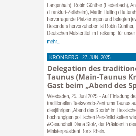
Langenhain), Robin Günther (Liederbach), An
(Frankfurt-Zeilsheim), Martin Helling (Hatter
hervorragende Platzierungen und belegten jewe
Besonders hervorzuheben ist Robin Günther, 
Deutschen Meistertitel im Freikampf für unse
mehr...
KRONBERG
-
27. JUNI 2025
Delegation des traditi
Taunus (Main-Taunus Kre
Gast beim „Abend des Sp
Wiesbaden, 25. Juni 2025 – Auf Einladung d
traditionellen Taekwondo-Zentrums Taunus 
diesjährigen „Abend des Sports“ im Hessischen
hochrangigen politischen Persönlichkeiten wie
&Gesundheit Diana Stolz, der Präsidentin de
Ministerpräsident Boris Rhein.