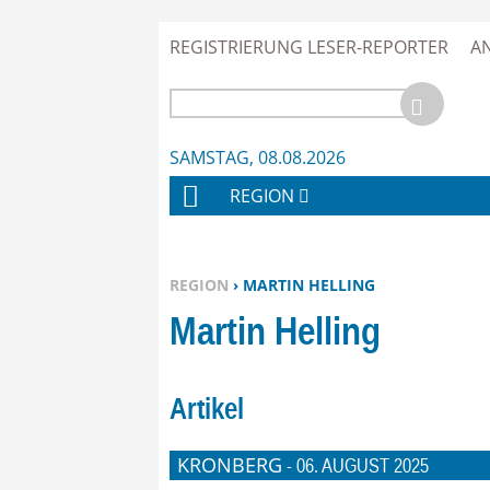
REGISTRIERUNG LESER-REPORTER
A
SAMSTAG, 08.08.2026
REGION
H
O
M
SIE BEFINDEN SICH HIER:
REGION
› MARTIN HELLING
E
Martin Helling
Artikel
KRONBERG
-
06. AUGUST 2025