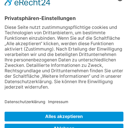
E
N
NACH OBEN
Impressum
Datenschutz
Netiquette
FAQ
AGB
Mediadaten