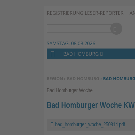
REGISTRIERUNG LESER-REPORTER
A
SAMSTAG, 08.08.2026
BAD HOMBURG
H
O
M
SIE BEFINDEN SICH HIER:
REGION
›
BAD HOMBURG
› BAD HOMBURG
E
Bad Homburger Woche
Bad Homburger Woche KW 
bad_homburger_woche_250814.pdf