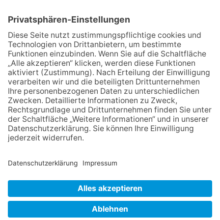
E
N
NACH OBEN
Impressum
Datenschutz
Netiquette
FAQ
AGB