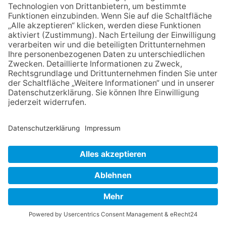
E
Copyright Taunus Nachrichten 2009 bis 2026
N
Powered by
native:media
.