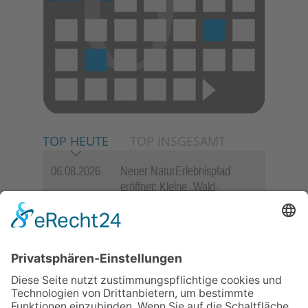
TOP HEUTE
TOP INSGESAMT
06.08.2026
Neuer NaturErlebnispfad
eröffnet: Kleine „Wald-
Detektive“ auf den Spuren der
Maus
06.08.2026
Baustellenführung führt auch in
die Zukunft der Stadt
Königstein
06.08.2026
Gewinnspiel zum Start ins
Schuljahr