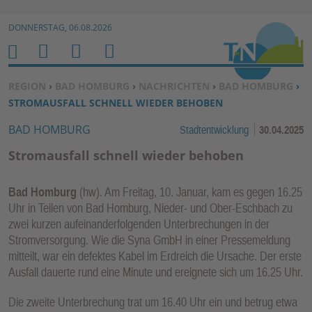
Zur Navigation springen ↓
DONNERSTAG, 06.08.2026
Zum Inhalt springen ↓
M
S
B
H
E
U
E
O
SIE BEFINDEN SICH HIER:
REGION
›
BAD HOMBURG
›
NACHRICHTEN
›
BAD HOMBURG
›
N
C
N
M
STROMAUSFALL SCHNELL WIEDER BEHOBEN
U
H
U
E
BAD HOMBURG
Stadtentwicklung
30.04.2025
E
T
N
Z
Stromausfall schnell wieder behoben
E
R
Bad Homburg
(hw). Am Freitag, 10. Januar, kam es gegen 16.25
F
Uhr in Teilen von Bad Homburg, Nieder- und Ober-Eschbach zu
U
zwei kurzen aufeinanderfolgenden Unterbrechungen in der
N
Stromversorgung. Wie die Syna GmbH in einer Pressemeldung
K
mitteilt, war ein defektes Kabel im Erdreich die Ursache. Der erste
TI
Ausfall dauerte rund eine Minute und ereignete sich um 16.25 Uhr.
O
Die zweite Unterbrechung trat um 16.40 Uhr ein und betrug etwa
N