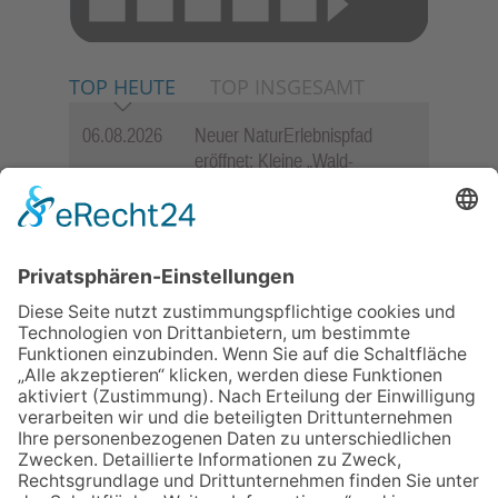
TOP HEUTE
TOP INSGESAMT
06.08.2026
Neuer NaturErlebnispfad
eröffnet: Kleine „Wald-
Detektive“ auf den Spuren der
Maus
06.08.2026
Baustellenführung führt auch in
die Zukunft der Stadt
Königstein
06.08.2026
Gewinnspiel zum Start ins
Schuljahr
06.08.2026
„Rock auf der Burg“ lässt
Königstein beben
06.08.2026
„Freundschaft, das ist wie
Heimat“ – Lions-Präsident
Jürgen Rohrmann setzt auf