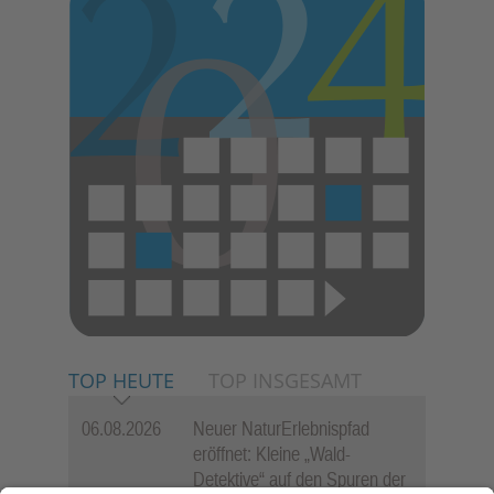
E
N
TOP HEUTE
TOP INSGESAMT
06.08.2026
Neuer NaturErlebnispfad
eröffnet: Kleine „Wald-
Detektive“ auf den Spuren der