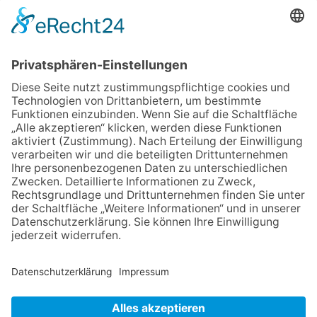
Maus
06.08.2026
„Rock auf der Burg“ lässt
Königstein beben
06.08.2026
„Freundschaft, das ist wie
Heimat“ – Lions-Präsident
Jürgen Rohrmann setzt auf
Gemeinschaft und Bewährtes
06.08.2026
Schulranzen schenken Kindern
einen guten Start
06.08.2026
Zwischen Fachwerk, Wein und
Musik: Erste Kronberger
Weinzeit begeistert die
Burgstadt
NACH OBEN