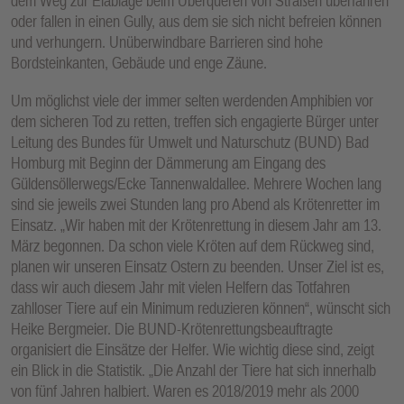
dem Weg zur Eiablage beim Überqueren von Straßen überfahren
oder fallen in einen Gully, aus dem sie sich nicht befreien können
und verhungern. Unüberwindbare Barrieren sind hohe
Bordsteinkanten, Gebäude und enge Zäune.
Um möglichst viele der immer selten werdenden Amphibien vor
dem sicheren Tod zu retten, treffen sich engagierte Bürger unter
Leitung des Bundes für Umwelt und Naturschutz (BUND) Bad
Homburg mit Beginn der Dämmerung am Eingang des
Güldensöllerwegs/Ecke Tannenwaldallee. Mehrere Wochen lang
sind sie jeweils zwei Stunden lang pro Abend als Krötenretter im
Einsatz. „Wir haben mit der Krötenrettung in diesem Jahr am 13.
März begonnen. Da schon viele Kröten auf dem Rückweg sind,
planen wir unseren Einsatz Ostern zu beenden. Unser Ziel ist es,
dass wir auch diesem Jahr mit vielen Helfern das Totfahren
zahlloser Tiere auf ein Minimum reduzieren können“, wünscht sich
Heike Bergmeier. Die BUND-Krötenrettungsbeauftragte
organisiert die Einsätze der Helfer. Wie wichtig diese sind, zeigt
ein Blick in die Statistik. „Die Anzahl der Tiere hat sich innerhalb
von fünf Jahren halbiert. Waren es 2018/2019 mehr als 2000