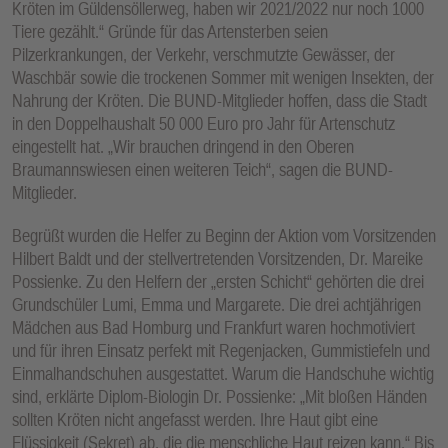
Kröten im Güldensöllerweg, haben wir 2021/2022 nur noch 1000
Tiere gezählt.“ Gründe für das Artensterben seien
Pilzerkrankungen, der Verkehr, verschmutzte Gewässer, der
Waschbär sowie die trockenen Sommer mit wenigen Insekten, der
Nahrung der Kröten. Die BUND-Mitglieder hoffen, dass die Stadt
in den Doppelhaushalt 50 000 Euro pro Jahr für Artenschutz
eingestellt hat. „Wir brauchen dringend in den Oberen
Braumannswiesen einen weiteren Teich“, sagen die BUND-
Mitglieder.
Begrüßt wurden die Helfer zu Beginn der Aktion vom Vorsitzenden
Hilbert Baldt und der stellvertretenden Vorsitzenden, Dr. Mareike
Possienke. Zu den Helfern der „ersten Schicht“ gehörten die drei
Grundschüler Lumi, Emma und Margarete. Die drei achtjährigen
Mädchen aus Bad Homburg und Frankfurt waren hochmotiviert
und für ihren Einsatz perfekt mit Regenjacken, Gummistiefeln und
Einmalhandschuhen ausgestattet. Warum die Handschuhe wichtig
sind, erklärte Diplom-Biologin Dr. Possienke: „Mit bloßen Händen
sollten Kröten nicht angefasst werden. Ihre Haut gibt eine
Flüssigkeit (Sekret) ab, die die menschliche Haut reizen kann.“ Bis