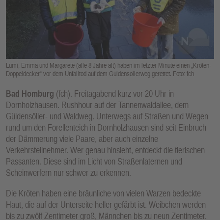
E
N
Lumi, Emma und Margarete (alle 8 Jahre alt) haben im letzter Minute einen „Kröten-
Doppeldecker“ vor dem Unfalltod auf dem Güldensöllerweg gerettet. Foto: fch
Bad Homburg
(fch). Freitagabend kurz vor 20 Uhr in
Dornholzhausen. Rushhour auf der Tannenwaldallee, dem
Güldensöller- und Waldweg. Unterwegs auf Straßen und Wegen
rund um den Forellenteich in Dornholzhausen sind seit Einbruch
der Dämmerung viele Paare, aber auch einzelne
Verkehrsteilnehmer. Wer genau hinsieht, entdeckt die tierischen
Passanten. Diese sind im Licht von Straßenlaternen und
Scheinwerfern nur schwer zu erkennen.
Die Kröten haben eine bräunliche von vielen Warzen bedeckte
Haut, die auf der Unterseite heller gefärbt ist. Weibchen werden
bis zu zwölf Zentimeter groß, Männchen bis zu neun Zentimeter.