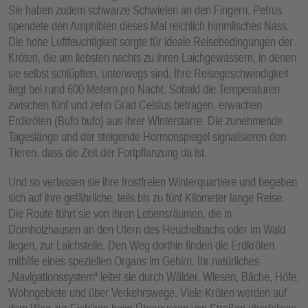
Sie haben zudem schwarze Schwielen an den Fingern. Petrus
spendete den Amphibien dieses Mal reichlich himmlisches Nass.
Die hohe Luftfeuchtigkeit sorgte für ideale Reisebedingungen der
Kröten, die am liebsten nachts zu ihren Laichgewässern, in denen
sie selbst schlüpften, unterwegs sind. Ihre Reisegeschwindigkeit
liegt bei rund 600 Metern pro Nacht. Sobald die Temperaturen
zwischen fünf und zehn Grad Celsius betragen, erwachen
Erdkröten (Bufo bufo) aus ihrer Winterstarre. Die zunehmende
Tageslänge und der steigende Hormonspiegel signalisieren den
Tieren, dass die Zeit der Fortpflanzung da ist.
Und so verlassen sie ihre frostfreien Winterquartiere und begeben
sich auf ihre gefährliche, teils bis zu fünf Kilometer lange Reise.
Die Route führt sie von ihren Lebensräumen, die in
Dornholzhausen an den Ufern des Heuchelbachs oder im Wald
liegen, zur Laichstelle. Den Weg dorthin finden die Erdkröten
mithilfe eines speziellen Organs im Gehirn. Ihr natürliches
„Navigationssystem“ leitet sie durch Wälder, Wiesen, Bäche, Höfe,
Wohngebiete und über Verkehrswege. Viele Kröten werden auf