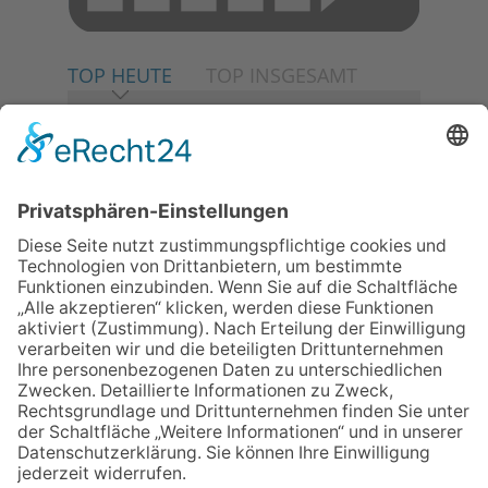
TOP HEUTE
TOP INSGESAMT
06.08.2026
Neuer NaturErlebnispfad
eröffnet: Kleine „Wald-
Detektive“ auf den Spuren der
Maus
30.07.2026
Ganz Niederhöchstadt wird zur
Festmeile
06.08.2026
Baustellenführung führt auch in
die Zukunft der Stadt
Königstein
06.08.2026
Klinikforum zum Thema
Karpaltunnelsyndrom
06.08.2026
Gewinnspiel zum Start ins
Schuljahr