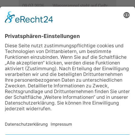
09.07.2026
Wasserampel steht auf Gelb:
Stadt ruft zum Wassersparen
auf
10.05.2026
Hauptamtlicher CDU-Stadtrat
für Friedrichsdorf?
12.05.2026
Zweisprachige Lesung im 7.
Himmel: Vom Geschenk zum
60. Geburtstag zur Autoren-
Karriere
11.05.2026
FREIE WÄHLER Bad
Homburg starten
Bürgerumfrage für Berliner
Siedlung und
Gartenfeldsiedlung
NACH OBEN