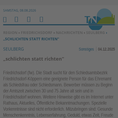
Zur Navigation springen ↓
SAMSTAG, 08.08.2026
Zum Inhalt springen ↓
M
S
B
H
E
U
E
O
SIE BEFINDEN SICH HIER:
REGION
›
FRIEDRICHSDORF
›
NACHRICHTEN
›
SEULBERG
›
N
C
N
M
„SCHLICHTEN STATT RICHTEN“
U
H
U
E
SEULBERG
Sonstiges
04.12.2025
E
T
N
Z
„schlichten statt richten“
E
R
Friedrichsdorf (fw). Die Stadt sucht für den Schiedsamtsbezirk
F
Friedrichsdorf-Köppern eine geeignete Person für das Ehrenamt
U
als Schiedsfrau oder Schiedsmann. Bewerber müssen zu Beginn
N
der Amtszeit zwischen 30 und 75 Jahre alt sein und in
K
Friedrichsdorf wohnen. Weitere Hinweise gibt es im Internet unter
TI
Rathaus, Aktuelles, Öffentliche Bekanntmachungen. Spezielle
Vorkenntnisse sind nicht erforderlich. Mitzubringen sind: Gesunde
O
Menschenkenntnis, Lebenserfahrung, Geduld, etwas Zeit, Freude
N