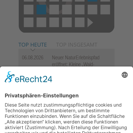
TOP HEUTE
TOP INSGESAMT
06.08.2026
Neuer NaturErlebnispfad
eröffnet: Kleine „Wald-
Detektive“ auf den Spuren der
Maus
06.08.2026
Baustellenführung führt auch in
die Zukunft der Stadt
Königstein
06.08.2026
„Rock auf der Burg“ lässt
Königstein beben
06.08.2026
„Freundschaft, das ist wie
Heimat“ – Lions-Präsident