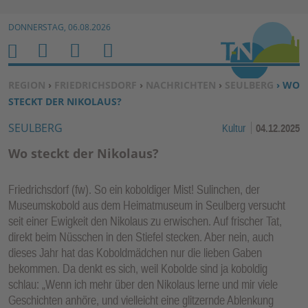
Zur Navigation springen ↓
DONNERSTAG, 06.08.2026
Zum Inhalt springen ↓
M
S
B
H
E
U
E
O
SIE BEFINDEN SICH HIER:
REGION
›
FRIEDRICHSDORF
›
NACHRICHTEN
›
SEULBERG
› WO
N
C
N
M
STECKT DER NIKOLAUS?
U
H
U
E
SEULBERG
Kultur
04.12.2025
E
T
N
Z
Wo steckt der Nikolaus?
E
R
Friedrichsdorf (fw). So ein koboldiger Mist! Sulinchen, der
F
Museumskobold aus dem Heimatmuseum in Seulberg versucht
U
seit einer Ewigkeit den Nikolaus zu erwischen. Auf frischer Tat,
N
direkt beim Nüsschen in den Stiefel stecken. Aber nein, auch
K
dieses Jahr hat das Koboldmädchen nur die lieben Gaben
TI
bekommen. Da denkt es sich, weil Kobolde sind ja koboldig
schlau: „Wenn ich mehr über den Nikolaus lerne und mir viele
O
Geschichten anhöre, und vielleicht eine glitzernde Ablenkung
N