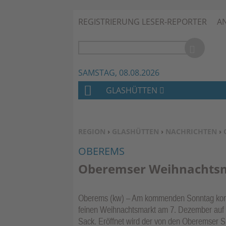
REGISTRIERUNG LESER-REPORTER
A
SAMSTAG, 08.08.2026
GLASHÜTTEN
H
O
M
SIE BEFINDEN SICH HIER:
REGION
›
GLASHÜTTEN
›
NACHRICHTEN
›
E
OBEREMS
Oberemser Weihnachtsm
Oberems (kw) – Am kommenden Sonntag kommt
feinen Weihnachtsmarkt am 7. Dezember auf 
Sack. Eröffnet wird der von den Oberemser S