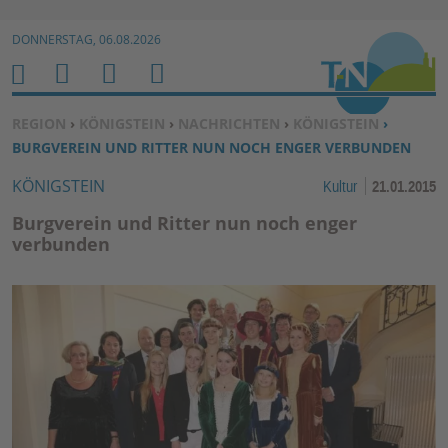
Zur Navigation springen ↓
DONNERSTAG, 06.08.2026
Zum Inhalt springen ↓
M
S
B
H
E
U
E
O
SIE BEFINDEN SICH HIER:
REGION
›
KÖNIGSTEIN
›
NACHRICHTEN
›
KÖNIGSTEIN
›
N
C
N
M
BURGVEREIN UND RITTER NUN NOCH ENGER VERBUNDEN
U
H
U
E
KÖNIGSTEIN
Kultur
21.01.2015
E
T
N
Z
Burgverein und Ritter nun noch enger
E
verbunden
R
F
U
N
K
TI
O
N