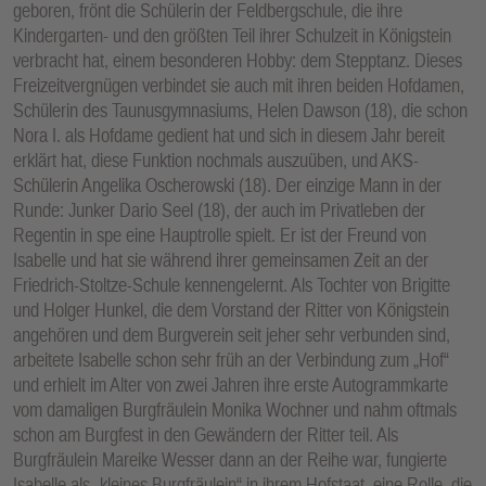
geboren, frönt die Schülerin der Feldbergschule, die ihre
Kindergarten- und den größten Teil ihrer Schulzeit in Königstein
verbracht hat, einem besonderen Hobby: dem Stepptanz. Dieses
Freizeitvergnügen verbindet sie auch mit ihren beiden Hofdamen,
Schülerin des Taunusgymnasiums, Helen Dawson (18), die schon
Nora I. als Hofdame gedient hat und sich in diesem Jahr bereit
erklärt hat, diese Funktion nochmals auszuüben, und AKS-
Schülerin Angelika Oscherowski (18). Der einzige Mann in der
Runde: Junker Dario Seel (18), der auch im Privatleben der
Regentin in spe eine Hauptrolle spielt. Er ist der Freund von
Isabelle und hat sie während ihrer gemeinsamen Zeit an der
Friedrich-Stoltze-Schule kennengelernt. Als Tochter von Brigitte
und Holger Hunkel, die dem Vorstand der Ritter von Königstein
angehören und dem Burgverein seit jeher sehr verbunden sind,
arbeitete Isabelle schon sehr früh an der Verbindung zum „Hof“
und erhielt im Alter von zwei Jahren ihre erste Autogrammkarte
vom damaligen Burgfräulein Monika Wochner und nahm oftmals
schon am Burgfest in den Gewändern der Ritter teil. Als
Burgfräulein Mareike Wesser dann an der Reihe war, fungierte
Isabelle als „kleines Burgfräulein“ in ihrem Hofstaat, eine Rolle, die