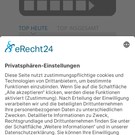
TOP HEUTE
TOP INSGESAMT
06.08.2026
Neuer NaturErlebnispfad
eröffnet: Kleine „Wald-
Detektive“ auf den Spuren der
Maus
06.08.2026
Baustellenführung führt auch in
die Zukunft der Stadt
Königstein
06.08.2026
Gewinnspiel zum Start ins
Schuljahr
06.08.2026
Klinikforum zum Thema
Karpaltunnelsyndrom
06.08.2026
„Rock auf der Burg“ lässt
Königstein beben