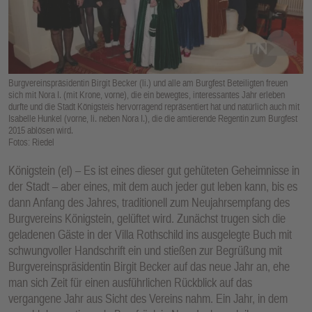
E
N
Burgvereinspräsidentin Birgit Becker (li.) und alle am Burgfest Beteiligten freuen
sich mit Nora I. (mit Krone, vorne), die ein bewegtes, interessantes Jahr erleben
durfte und die Stadt Königsteis hervorragend repräsentiert hat und natürlich auch mit
Isabelle Hunkel (vorne, li. neben Nora I.), die die amtierende Regentin zum Burgfest
2015 ablösen wird.
Fotos: Riedel
Königstein (el) – Es ist eines dieser gut gehüteten Geheimnisse in
der Stadt – aber eines, mit dem auch jeder gut leben kann, bis es
dann Anfang des Jahres, traditionell zum Neujahrsempfang des
Burgvereins Königstein, gelüftet wird. Zunächst trugen sich die
geladenen Gäste in der Villa Rothschild ins ausgelegte Buch mit
schwungvoller Handschrift ein und stießen zur Begrüßung mit
Burgvereinspräsidentin Birgit Becker auf das neue Jahr an, ehe
man sich Zeit für einen ausführlichen Rückblick auf das
vergangene Jahr aus Sicht des Vereins nahm. Ein Jahr, in dem