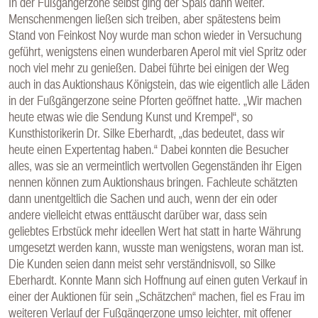
In der Fußgängerzone selbst ging der Spaß dann weiter.
Menschenmengen ließen sich treiben, aber spätestens beim
Stand von Feinkost Noy wurde man schon wieder in Versuchung
geführt, wenigstens einen wunderbaren Aperol mit viel Spritz oder
noch viel mehr zu genießen. Dabei führte bei einigen der Weg
auch in das Auktionshaus Königstein, das wie eigentlich alle Läden
in der Fußgängerzone seine Pforten geöffnet hatte. „Wir machen
heute etwas wie die Sendung Kunst und Krempel“, so
Kunsthistorikerin Dr. Silke Eberhardt, „das bedeutet, dass wir
heute einen Expertentag haben.“ Dabei konnten die Besucher
alles, was sie an vermeintlich wertvollen Gegenständen ihr Eigen
nennen können zum Auktionshaus bringen. Fachleute schätzten
dann unentgeltlich die Sachen und auch, wenn der ein oder
andere vielleicht etwas enttäuscht darüber war, dass sein
geliebtes Erbstück mehr ideellen Wert hat statt in harte Währung
umgesetzt werden kann, wusste man wenigstens, woran man ist.
Die Kunden seien dann meist sehr verständnisvoll, so Silke
Eberhardt. Konnte Mann sich Hoffnung auf einen guten Verkauf in
einer der Auktionen für sein „Schätzchen“ machen, fiel es Frau im
weiteren Verlauf der Fußgängerzone umso leichter, mit offener