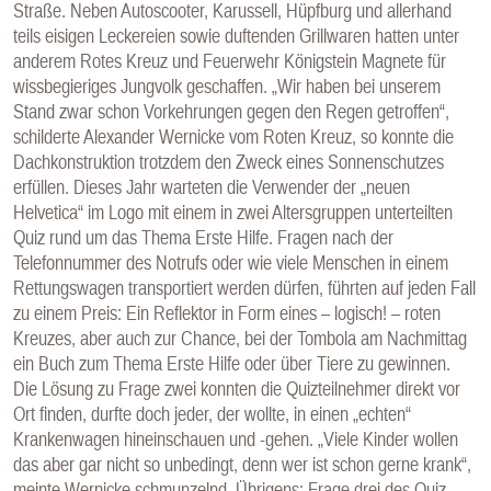
Straße. Neben Autoscooter, Karussell, Hüpfburg und allerhand
teils eisigen Leckereien sowie duftenden Grillwaren hatten unter
anderem Rotes Kreuz und Feuerwehr Königstein Magnete für
wissbegieriges Jungvolk geschaffen. „Wir haben bei unserem
Stand zwar schon Vorkehrungen gegen den Regen getroffen“,
schilderte Alexander Wernicke vom Roten Kreuz, so konnte die
Dachkonstruktion trotzdem den Zweck eines Sonnenschutzes
erfüllen. Dieses Jahr warteten die Verwender der „neuen
Helvetica“ im Logo mit einem in zwei Altersgruppen unterteilten
Quiz rund um das Thema Erste Hilfe. Fragen nach der
Telefonnummer des Notrufs oder wie viele Menschen in einem
Rettungswagen transportiert werden dürfen, führten auf jeden Fall
zu einem Preis: Ein Reflektor in Form eines – logisch! – roten
Kreuzes, aber auch zur Chance, bei der Tombola am Nachmittag
ein Buch zum Thema Erste Hilfe oder über Tiere zu gewinnen.
Die Lösung zu Frage zwei konnten die Quizteilnehmer direkt vor
Ort finden, durfte doch jeder, der wollte, in einen „echten“
Krankenwagen hineinschauen und -gehen. „Viele Kinder wollen
das aber gar nicht so unbedingt, denn wer ist schon gerne krank“,
meinte Wernicke schmunzelnd. Übrigens: Frage drei des Quiz