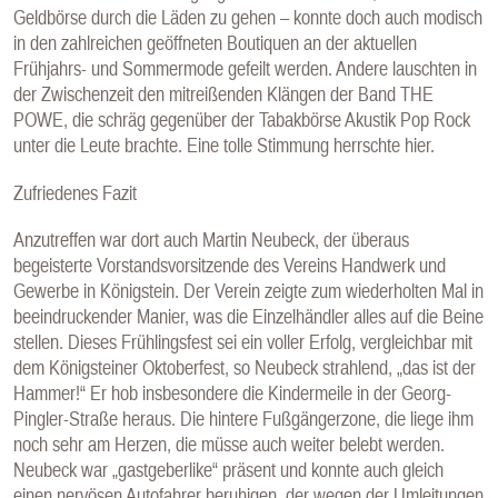
Geldbörse durch die Läden zu gehen – konnte doch auch modisch
in den zahlreichen geöffneten Boutiquen an der aktuellen
Frühjahrs- und Sommermode gefeilt werden. Andere lauschten in
der Zwischenzeit den mitreißenden Klängen der Band THE
POWE, die schräg gegenüber der Tabakbörse Akustik Pop Rock
unter die Leute brachte. Eine tolle Stimmung herrschte hier.
Zufriedenes Fazit
Anzutreffen war dort auch Martin Neubeck, der überaus
begeisterte Vorstandsvorsitzende des Vereins Handwerk und
Gewerbe in Königstein. Der Verein zeigte zum wiederholten Mal in
beeindruckender Manier, was die Einzelhändler alles auf die Beine
stellen. Dieses Frühlingsfest sei ein voller Erfolg, vergleichbar mit
dem Königsteiner Oktoberfest, so Neubeck strahlend, „das ist der
Hammer!“ Er hob insbesondere die Kindermeile in der Georg-
Pingler-Straße heraus. Die hintere Fußgängerzone, die liege ihm
noch sehr am Herzen, die müsse auch weiter belebt werden.
Neubeck war „gastgeberlike“ präsent und konnte auch gleich
einen nervösen Autofahrer beruhigen, der wegen der Umleitungen