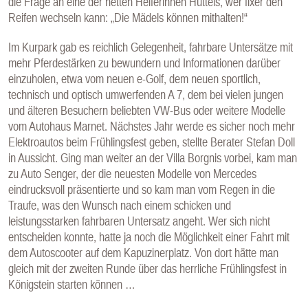
die Frage an eine der netten Helferinnen Hüttels, wer fixer den
Reifen wechseln kann: „Die Mädels können mithalten!“
Im Kurpark gab es reichlich Gelegenheit, fahrbare Untersätze mit
mehr Pferdestärken zu bewundern und Informationen darüber
einzuholen, etwa vom neuen e-Golf, dem neuen sportlich,
technisch und optisch umwerfenden A 7, dem bei vielen jungen
und älteren Besuchern beliebten VW-Bus oder weitere Modelle
vom Autohaus Marnet. Nächstes Jahr werde es sicher noch mehr
Elektroautos beim Frühlingsfest geben, stellte Berater Stefan Doll
in Aussicht. Ging man weiter an der Villa Borgnis vorbei, kam man
zu Auto Senger, der die neuesten Modelle von Mercedes
eindrucksvoll präsentierte und so kam man vom Regen in die
Traufe, was den Wunsch nach einem schicken und
leistungsstarken fahrbaren Untersatz angeht. Wer sich nicht
entscheiden konnte, hatte ja noch die Möglichkeit einer Fahrt mit
dem Autoscooter auf dem Kapuzinerplatz. Von dort hätte man
gleich mit der zweiten Runde über das herrliche Frühlingsfest in
Königstein starten können …