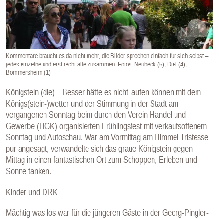
E
N
Kommentare braucht es da nicht mehr, die Bilder sprechen einfach für sich selbst –
jedes einzelne und erst recht alle zusammen. Fotos: Neubeck (5), Diel (4),
Bommersheim (1)
Königstein (die) – Besser hätte es nicht laufen können mit dem
Königs(stein-)wetter und der Stimmung in der Stadt am
vergangenen Sonntag beim durch den Verein Handel und
Gewerbe (HGK) organisierten Frühlingsfest mit verkaufsoffenem
Sonntag und Autoschau. War am Vormittag am Himmel Tristesse
pur angesagt, verwandelte sich das graue Königstein gegen
Mittag in einen fantastischen Ort zum Schoppen, Erleben und
Sonne tanken.
Kinder und DRK
Mächtig was los war für die jüngeren Gäste in der Georg-Pingler-