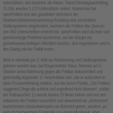
unterstützen, wie berichtet, die Aktion. Stand Dienstagnachmittag,
E
15 Uhr, wurden 1.172 Unterstützer notiert. Inzwischen hat
N
openPetition von den gewählten Vertretern der
Stadtverordnetenversammlung Kronberg eine persönliche
Stellungnahme eingefordert, nachdem die Petition das Quorum
von 450 Unterschriften erreicht hat. openPetition wird als freie und
gemeinnützige Plattform bezeichnet, auf der Bürger ein
gemeinsames Anliegen öffentlich machen, sich organisieren und in
den Dialog mit der Politik treten.
Weil er ebenfalls per E-Mail zur Abstimmung und Stellungnahme
gebeten worden war, hat Bürgermeister Klaus Temmen am 5.
Oktober seine Ablehnung gegen die Petition dokumentiert und
gleichzeitig begründet. Er beschränkte sich, wie er außerdem in
einer Pressemitteilung erklärte, auf vier kurze Punkte. „Die Petition
suggeriert Dinge die schlicht und ergreifend nicht stimmen“, erklärt
der Rathauschef. Es werde keinen 23 Meter hohen und von den
Initiatoren der Petition unsachlich und abwertend als „Bettenturm“
bezeichneten Gebäudekomplex am Bahnhof geben, sondern „es
wird ein hochwertiges Ensemble aus einem Musiksaal, einer