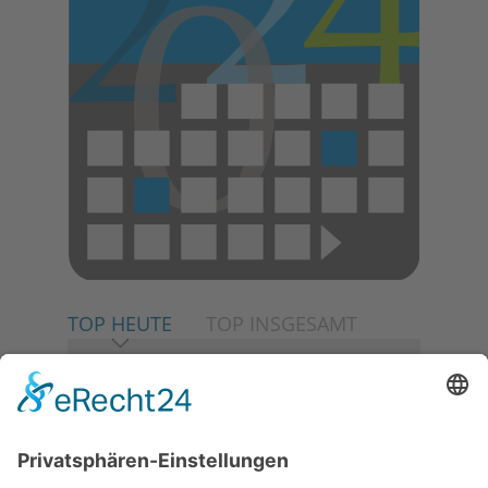
TOP HEUTE
TOP INSGESAMT
06.08.2026
Neuer NaturErlebnispfad
eröffnet: Kleine „Wald-
Detektive“ auf den Spuren der
Maus
06.08.2026
Baustellenführung führt auch in