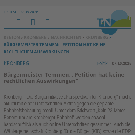
Zur Navigation springen ↓
FREITAG, 07.08.2026
Zum Inhalt springen ↓
M
S
B
H
E
U
E
O
SIE BEFINDEN SICH HIER:
REGION
›
KRONBERG
›
NACHRICHTEN
›
KRONBERG
›
N
C
N
M
BÜRGERMEISTER TEMMEN: „PETITION HAT KEINE
U
H
U
E
RECHTLICHEN AUSWIRKUNGEN“
E
T
KRONBERG
Politik
07.10.2015
N
Z
E
Bürgermeister Temmen: „Petition hat keine
R
rechtlichen Auswirkungen“
F
U
Kronberg – Die Bürgerinitiative „Perspektiven für Kronberg“ macht
N
aktuell mit einer Unterschriften-Aktion gegen die geplante
K
Bahnhofsbebauung mobil. Unter dem Stichwort „Kein 23-Meter-
TI
Bettenturm am Kronberger Bahnhof“ werden sowohl
handschriftlich als auch online Unterschriften gesammelt. Auch die
O
Wählergemeinschaft Kronberg für die Bürger (KfB) sowie die FDP
N