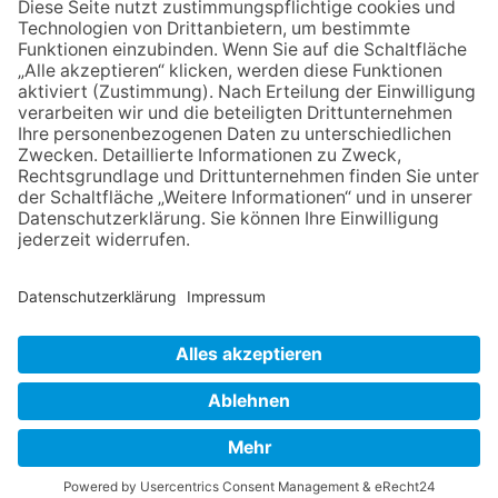
die Zukunft der Stadt
Königstein
06.08.2026
Klinikforum zum Thema
Karpaltunnelsyndrom
06.08.2026
Gewinnspiel zum Start ins
Schuljahr
30.07.2026
Ganz Niederhöchstadt wird zur
Festmeile
NACH OBEN
Impressum
Datenschutz
Netiquette
FAQ
AGB
Mediadaten
Copyright Taunus Nachrichten 2009 bis 2026
Powered by
native:media
.