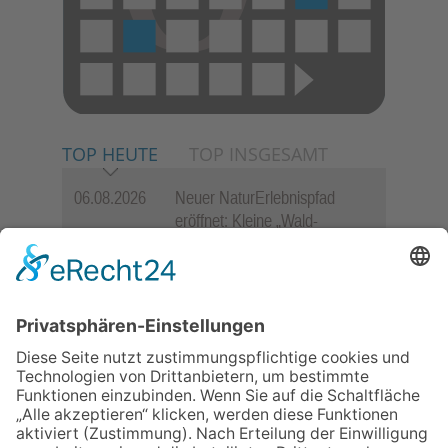
TOP HEUTE
TOP INSGESAMT
06.08.2026
Neuer NaturErlebnispfad
eröffnet: Kleine „Wald-
Detektive“ auf den Spuren der
Maus
06.08.2026
„Rock auf der Burg“ lässt
Königstein beben
06.08.2026
„Freundschaft, das ist wie
Heimat“ – Lions-Präsident
Jürgen Rohrmann setzt auf
Gemeinschaft und Bewährtes
06.08.2026
Baustellenführung führt auch in