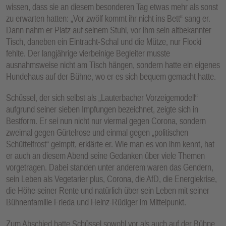
wissen, dass sie an diesem besonderen Tag etwas mehr als sonst
zu erwarten hatten: „Vor zwölf kommt ihr nicht ins Bett“ sang er.
Dann nahm er Platz auf seinem Stuhl, vor ihm sein altbekannter
Tisch, daneben ein Eintracht-Schal und die Mütze, nur Flocki
fehlte. Der langjährige vierbeinige Begleiter musste
ausnahmsweise nicht am Tisch hängen, sondern hatte ein eigenes
Hundehaus auf der Bühne, wo er es sich bequem gemacht hatte.
Schüssel, der sich selbst als „Lauterbacher Vorzeigemodell“
aufgrund seiner sieben Impfungen bezeichnet, zeigte sich in
Bestform. Er sei nun nicht nur viermal gegen Corona, sondern
zweimal gegen Gürtelrose und einmal gegen „politischen
Schüttelfrost“ geimpft, erklärte er. Wie man es von ihm kennt, hat
er auch an diesem Abend seine Gedanken über viele Themen
vorgetragen. Dabei standen unter anderem waren das Gendern,
sein Leben als Vegetarier plus, Corona, die AfD, die Energiekrise,
die Höhe seiner Rente und natürlich über sein Leben mit seiner
Bühnenfamilie Frieda und Heinz-Rüdiger im Mittelpunkt.
Zum Abschied hatte Schüssel sowohl vor als auch auf der Bühne