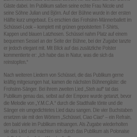
Gäste dabei. Im Publikum saßen seine echte Frau Nicole und
seine Söhne Julian und Björn. Auf der Bühne wurde in der ersten
Hälfte kurz umgebaut. Es erschien das Frohsinn-Männerballett im
Schüssel-Look – komplett mit grünen gepolsterten T-Shirts,
Kappen und blauen Latzhosen. Schüssel nahm Platz auf einem
bequemen Sessel an der Seite der Bühne, bei der Zugabe tanzte
er jedoch elegant mit. Mit Blick auf das zusätzliche Polster
kommentierte er: „Ich habe das in Natur, was die sich da
reinstopfen.“
Nach weiteren Liedern von Schüssel, die das Publikum gerne
kräftig mitgesungen hat, kamen die nächsten Bühnengäste: die
Frohsinn-Sänger. Bei ihrem zweiten Lied „Steh auf“ tat das
Publikum genau das, selbst auf der Empore wurde getanzt, bevor
die Melodie von „Y.M.C.A.“ durch die Stadthalle tönte und die
Sänger ein umgedichtetes Lied dazu sangen. Die vier Buchstaben
ersetzen sie mit den Wörtern „Schüssel, Ciao Ciao“ – ein Refrain,
den bald viele im Publikum mitsangen. Als Zugabe wiederholten
sie das Lied und machten sich durch das Publikum als Polonaise