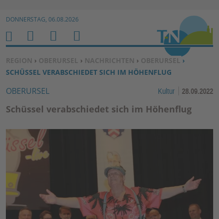
Zur Navigation springen ↓
DONNERSTAG, 06.08.2026
Zum Inhalt springen ↓
M
S
B
H
E
U
E
O
SIE BEFINDEN SICH HIER:
REGION
›
OBERURSEL
›
NACHRICHTEN
›
OBERURSEL
›
N
C
N
M
SCHÜSSEL VERABSCHIEDET SICH IM HÖHENFLUG
U
H
U
E
OBERURSEL
Kultur
28.09.2022
E
T
N
Z
Schüssel verabschiedet sich im Höhenflug
E
R
F
U
N
K
TI
O
N