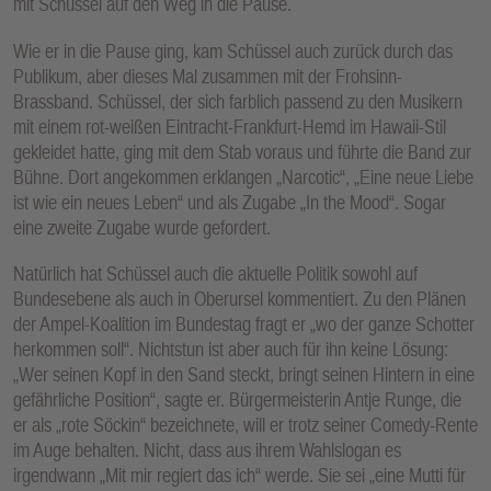
mit Schüssel auf den Weg in die Pause.
Wie er in die Pause ging, kam Schüssel auch zurück durch das
Publikum, aber dieses Mal zusammen mit der Frohsinn-
Brassband. Schüssel, der sich farblich passend zu den Musikern
mit einem rot-weißen Eintracht-Frankfurt-Hemd im Hawaii-Stil
gekleidet hatte, ging mit dem Stab voraus und führte die Band zur
Bühne. Dort angekommen erklangen „Narcotic“, „Eine neue Liebe
ist wie ein neues Leben“ und als Zugabe „In the Mood“. Sogar
eine zweite Zugabe wurde gefordert.
Natürlich hat Schüssel auch die aktuelle Politik sowohl auf
Bundesebene als auch in Oberursel kommentiert. Zu den Plänen
der Ampel-Koalition im Bundestag fragt er „wo der ganze Schotter
herkommen soll“. Nichtstun ist aber auch für ihn keine Lösung:
„Wer seinen Kopf in den Sand steckt, bringt seinen Hintern in eine
gefährliche Position“, sagte er. Bürgermeisterin Antje Runge, die
er als „rote Söckin“ bezeichnete, will er trotz seiner Comedy-Rente
im Auge behalten. Nicht, dass aus ihrem Wahlslogan es
irgendwann „Mit mir regiert das ich“ werde. Sie sei „eine Mutti für