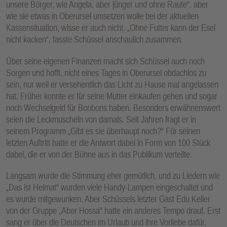
unsere Bürger, wie Angela, aber jünger und ohne Raute“, aber
wie sie etwas in Oberursel umsetzen wolle bei der aktuellen
Kassensituation, wisse er auch nicht. „Ohne Futter kann der Esel
nicht kacken“, fasste Schüssel anschaulich zusammen.
Über seine eigenen Finanzen macht sich Schüssel auch noch
Sorgen und hofft, nicht eines Tages in Oberursel obdachlos zu
sein, nur weil er versehentlich das Licht zu Hause mal angelassen
hat. Früher konnte er für seine Mutter einkaufen gehen und sogar
noch Wechselgeld für Bonbons haben. Besonders erwähnenswert
seien die Leckmuscheln von damals. Seit Jahren fragt er in
seinem Programm „Gibt es sie überhaupt noch?“ Für seinen
letzten Auftritt hatte er die Antwort dabei in Form von 100 Stück
dabei, die er von der Bühne aus in das Publikum verteilte.
Langsam wurde die Stimmung eher gemütlich, und zu Liedern wie
„Das ist Heimat“ wurden viele Handy-Lampen eingeschaltet und
es wurde mitgewunken. Aber Schüssels letzter Gast Edu Keller
von der Gruppe „Aber Hossa“ hatte ein anderes Tempo drauf. Erst
sang er über die Deutschen im Urlaub und ihre Vorliebe dafür,