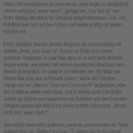
Plätze mit Handtüchern zu reservieren, dann fragte er musikalisch:
„Wenn nicht jetzt, wann dann?“, gefolgt von „Das bist du“ von
Peter Maffay mit einem für Schüssel umgeschriebenen Text. Das
Publikum war nun auf den Füßen und winkte kräftig mit beiden
Händen mit.
Peter Schüßler brachte danach langsam die Veranstaltung mit
seinem „Rede, was wahr ist“-Spruch zu Ende und erntete
stehende Ovationen. Es war klar, dass er es sich nicht nehmen
lassen würde, wie immer mit seinem klassischen Abschluss den
Abend zu beenden. So sang er zur Melodie von „My Way“ ein
letztes Mal „Das war Schüssels Leben“, bevor die Frohsinn-
Sänger ihn bei „Marmor Stein und Eisen bricht“ begleiteten. Aber
das Publikum wollte noch mehr, und so kehrte auch Edu Keller
zurück zur Bühne und zusammen mit Schüssel und den Frohsinn-
Sängern endete der Abend mit einem echten Höhepunkt: „Wenn
nicht jetzt, wann dann?“
Man soll ja bekanntlich aufhören, wenn es am schönsten ist. Nach
seinem Start im „Tiefflug“ vor über 25 Jahren hat Schüssel mit