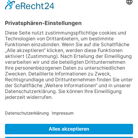
02.07.2026
Jetzt für Kulturförderpreis
bewerben
04.06.2026
Junge Musiker erringen Sieg
beim Mendelssohn-
Wettbewerb
23.07.2026
Partnerschaftsverein
Kronberg-Aberystwyth feiert
30-Jähriges
13.05.2026
GEWINNSPIEL
06.08.2026
„Die Globale Märchenstraße“:
Workshopreihe in der
Stadtbücherei
NACH OBEN