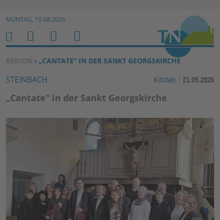
Zur Navigation springen ↓
MONTAG, 10.08.2026
Zum Inhalt springen ↓
M
S
B
H
E
U
E
O
SIE BEFINDEN SICH HIER:
REGION
› „CANTATE“ IN DER SANKT GEORGSKIRCHE
N
C
N
M
STEINBACH
Kirchen
21.05.2026
U
H
U
E
E
T
„Cantate“ in der Sankt Georgskirche
N
Z
E
R
F
U
N
K
TI
O
N