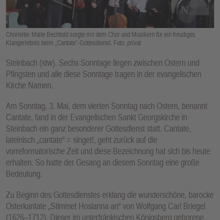
E
N
Chorleiter Malte Bechtold sorgte mit dem Chor und Musikern für ein freudiges
Klangerlebnis beim „Cantate“-Gottesdienst. Foto: privat
Steinbach (stw). Sechs Sonntage liegen zwischen Ostern und
Pfingsten und alle diese Sonntage tragen in der evangelischen
Kirche Namen.
Am Sonntag, 3. Mai, dem vierten Sonntag nach Ostern, benannt
Cantate, fand in der Evangelischen Sankt Georgskirche in
Steinbach ein ganz besonderer Gottesdienst statt. Cantate,
lateinisch „cantate“ = singet!, geht zurück auf die
vorreformatorische Zeit und diese Bezeichnung hat sich bis heute
erhalten. So hatte der Gesang an diesem Sonntag eine große
Bedeutung.
Zu Beginn des Gottesdienstes erklang die wunderschöne, barocke
Osterkantate „Stimmet Hosianna an“ von Wolfgang Carl Briegel
(1626–1712). Dieser im unterfränkischen Königsberg geborene,