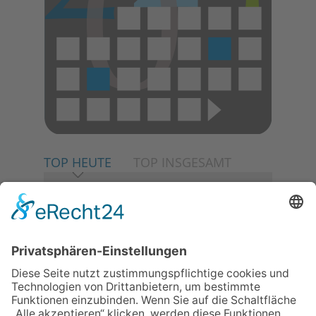
TOP HEUTE
TOP INSGESAMT
06.08.2026
Neuer NaturErlebnispfad
eröffnet: Kleine „Wald-
Detektive“ auf den Spuren der
Maus
06.08.2026
Baustellenführung führt auch in
die Zukunft der Stadt
Königstein
06.08.2026
Klinikforum zum Thema