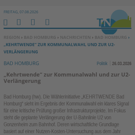
Zur Navigation springen ↓
FREITAG, 07.08.2026
Zum Inhalt springen ↓
M
S
B
H
E
U
E
O
SIE BEFINDEN SICH HIER:
REGION
›
BAD HOMBURG
›
NACHRICHTEN
›
BAD HOMBURG
›
N
C
N
M
„KEHRTWENDE“ ZUR KOMMUNALWAHL UND ZUR U2-
U
H
U
E
VERLÄNGERUNG
E
T
BAD HOMBURG
Politik
26.03.2026
N
Z
E
„Kehrtwende“ zur Kommunalwahl und zur U2-
R
Verlängerung
F
U
Bad Homburg (hw). Die Wählerinitiative „KEHRTWENDE Bad
N
Homburg“ sieht im Ergebnis der Kommunalwahl ein klares Signal
K
für eine kritische Prüfung großer Infrastrukturprojekte. Im Fokus
TI
steht die geplante Verlängerung der U-Bahnlinie U2 von
Gonzenheim zum Bahnhof. Deren wirtschaftliche Grundlage
O
basiert auf einer Nutzen-Kosten-Untersuchung aus dem Jahr
N