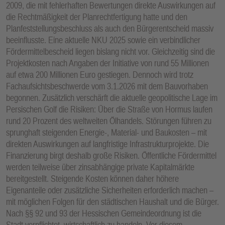
2009, die mit fehlerhaften Bewertungen direkte Auswirkungen auf
E
die Rechtmäßigkeit der Planrechtfertigung hatte und den
N
Planfeststellungsbeschluss als auch den Bürgerentscheid massiv
beeinflusste. Eine aktuelle NKU 2025 sowie ein verbindlicher
Fördermittelbescheid liegen bislang nicht vor. Gleichzeitig sind die
Projektkosten nach Angaben der Initiative von rund 55 Millionen
auf etwa 200 Millionen Euro gestiegen. Dennoch wird trotz
Fachaufsichtsbeschwerde vom 3.1.2026 mit dem Bauvorhaben
begonnen. Zusätzlich verschärft die aktuelle geopolitische Lage im
Persischen Golf die Risiken: Über die Straße von Hormus laufen
rund 20 Prozent des weltweiten Ölhandels. Störungen führen zu
sprunghaft steigenden Energie-, Material- und Baukosten – mit
direkten Auswirkungen auf langfristige Infrastrukturprojekte. Die
Finanzierung birgt deshalb große Risiken. Öffentliche Fördermittel
werden teilweise über zinsabhängige private Kapitalmärkte
bereitgestellt. Steigende Kosten können daher höhere
Eigenanteile oder zusätzliche Sicherheiten erforderlich machen –
mit möglichen Folgen für den städtischen Haushalt und die Bürger.
Nach §§ 92 und 93 der Hessischen Gemeindeordnung ist die
Stadt verpflichtet, wirtschaftlich zu handeln. Vor diesem