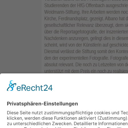
Studierenden der HfG Offenbach ausgeschri
Weidmann-Stiftung. Ihre Arbeiten werden noc
Kirche, Ferdinandsplatz, gezeigt. Albano hat 
gesellschaftlicher Relevanz überzeugt, dem s
über die Reportagefotografie, der inszenierte
Nachdenken anzuregen, gelingt dies in diesem
scheint, wird von der Künstlerin auf geschic
Diesmal verlässt die Stiftung somit den Konte
den der experimentellen Fotografie. Fotografi
absolut relevant. Die noch zu Lebzeiten von d
unterstützt mit dem Preis ein noch zu realisi
Studierenden haben hierfür eine schlüssige u
Flankiert wird der Preis durch eine Ausstellung
Laura Brichta