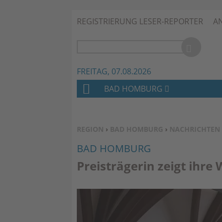
REGISTRIERUNG LESER-REPORTER
A
FREITAG, 07.08.2026
BAD HOMBURG
H
O
M
SIE BEFINDEN SICH HIER:
REGION
›
BAD HOMBURG
›
NACHRICHTEN
E
BAD HOMBURG
Preisträgerin zeigt ihre