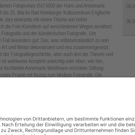
ebenen Fotopreises ISO 5000 der Hans und Annemarie
06.0
h bis 15. Mai im Bad Homburger Kulturzentrum Englische
die Jury einerseits mit einem Thema von hoher
06.0
ich die Foto-Künstlerin auf verschiedenen Wegen annähert:
n Fotografie und der künstlerischen Fotografie. Um
 Fall besonders gut: Das, was selbstverständlich zu sein
kte Art und Weise dekonstruiert und neu zusammengesetzt.
xt der Fotografiegeschichte, aber auch den der Theorie und
e ist wahlweise komplett unwichtig oder eben, wie hier,
er Architektin Annemarie Weidmann errichtete Stiftung
erendes Projekt mit Bezug zum Medium Fotografie. Die
nd durchdachte Werk- und Projektvorstellung einzureichen.
 des realisierten Projekts in der Englischen Kirche. Foto:
NACH OBEN