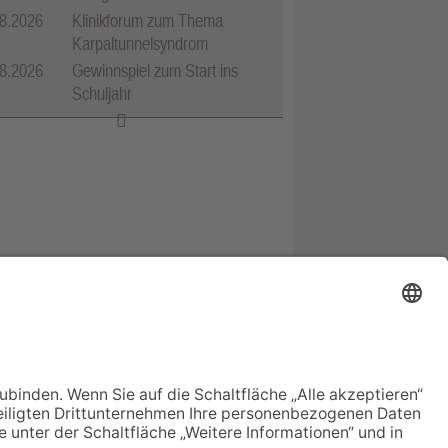
8.2026
Klinikforum zum Thema
Karpaltunnelsyndrom
8.2026
Gewinnspiel zum Start ins
Schuljahr