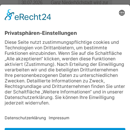
30.07.2026
Ganz Niederhöchstadt wird zur
Festmeile
06.08.2026
Jugendchor Hochtaunus
präsentiert sein neues
Programm „Changes“
23.07.2026
Zwischen Fachwerk, Wein und
Sommerabend: Der Rettershof
lädt wieder zum Weinfest ein
06.08.2026
Hisamoto und Tölke begeistern
mit Werken von Walter
Wachsmuth
09.07.2026
Wasserampel steht auf Gelb:
Stadt ruft zum Wassersparen
auf
NACH OBEN