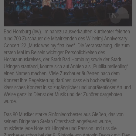
E
N
Bad Homburg (hw). Im nahezu ausverkauften Kurtheater feierten
rund 700 Zuschauer die Mitwirkenden des Wilhelmj-Anniversary-
Concert ’22 „Music was my first love“. Die Veranstaltung, die zum
ersten Mal im Beisein wichtiger Persönlichkeiten des
Hochtaunuskreises, der Stadt Bad Homburg sowie der Stadt
Usingen stattfand, konnte sich auf Anhieb als „Publikumsliebling“
einen Namen machen. Viele Zuschauer äußerten nach dem
Konzert ihre Begeisterung darüber, dass ein hochkarätiges
klassisches Konzert in so zugänglicher und unprätentiöser Art und
Weise ganz im Dienst der Musik und der Zuhörer dargeboten
wurde.
Das 80 Musiker starke Sinfonieorchester aus Gießen, das von
seinem Dirigenten Stefan Ottersbach angefeuert wurde,
musizierte jede Note mit Hingabe und Passion und riss die
Zuschauer schon bei der 9. Sinfonie von Antonin Dvorak mit. Den