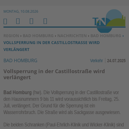
Zur Navigation springen ↓
MONTAG, 10.08.2026
Zum Inhalt springen ↓
M
S
B
H
E
U
E
O
SIE BEFINDEN SICH HIER:
REGION
›
BAD HOMBURG
›
NACHRICHTEN
›
BAD HOMBURG
›
N
C
N
M
VOLLSPERRUNG IN DER CASTILLOSTRASSE WIRD V
U
H
U
E
ERLÄNGERT
E
T
BAD HOMBURG
Verkehr
24.07.2025
N
Z
E
Vollsperrung in der Castillostraße wird
R
verlängert
F
U
Bad Homburg
(hw). Die Vollsperrung in der Castillostraße vor
N
den Hausnummern 9 bis 11 wird voraussichtlich bis Freitag, 25.
K
Juli, verlängert. Der Grund für die Sperrung ist ein
TI
Wasserrohrbruch. Die Straße wird als Sackgasse ausgewiesen.
O
Die beiden Schranken (Paul-Ehrlich-Klinik und Wicker-Klinik) sind
N