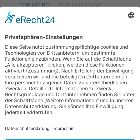
TOP HEUTE
TOP INSGESAMT
02.07.2026
Jetzt für Kulturförderpreis
bewerben
04.06.2026
Junge Musiker erringen Sieg
beim Mendelssohn-
Wettbewerb
23.07.2026
Partnerschaftsverein
Kronberg-Aberystwyth feiert
30-Jähriges
13.05.2026
GEWINNSPIEL
06.08.2026
„Die Globale Märchenstraße“:
Workshopreihe in der
Stadtbücherei
NACH OBEN