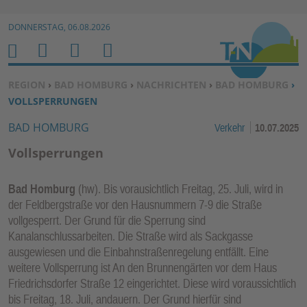
Zur Navigation springen ↓
DONNERSTAG, 06.08.2026
Zum Inhalt springen ↓
M
S
B
H
E
U
E
O
SIE BEFINDEN SICH HIER:
REGION
›
BAD HOMBURG
›
NACHRICHTEN
›
BAD HOMBURG
›
N
C
N
M
VOLLSPERRUNGEN
U
H
U
E
BAD HOMBURG
Verkehr
10.07.2025
E
T
N
Z
Vollsperrungen
E
R
Bad Homburg
(hw). Bis vorausichtlich Freitag, 25. Juli, wird in
F
der Feldbergstraße vor den Hausnummern 7-9 die Straße
U
vollgesperrt. Der Grund für die Sperrung sind
N
Kanalanschlussarbeiten. Die Straße wird als Sackgasse
K
ausgewiesen und die Einbahnstraßenregelung entfällt. Eine
TI
weitere Vollsperrung ist An den Brunnengärten vor dem Haus
Friedrichsdorfer Straße 12 eingerichtet. Diese wird voraussichtlich
O
bis Freitag, 18. Juli, andauern. Der Grund hierfür sind
N