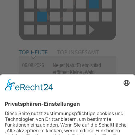
TOP HEUTE
TOP INSGESAMT
06.08.2026
Neuer NaturErlebnispfad
eröffnet: Kleine „Wald-
Detektive“ auf den Spuren der
Maus
06.08.2026
Baustellenführung führt auch in
die Zukunft der Stadt
Königstein
06.08.2026
„Rock auf der Burg“ lässt
Königstein beben
06.08.2026
Gewinnspiel zum Start ins