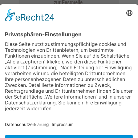
zur Festmeile
06.08.2026
Jugendchor Hochtaunus
präsentiert sein neues
Programm „Changes“
23.07.2026
Zwischen Fachwerk, Wein
und Sommerabend: Der
Rettershof lädt wieder zum
Weinfest ein
06.08.2026
Hisamoto und Tölke
begeistern mit Werken von
Walter Wachsmuth
09.07.2026
Wasserampel steht auf Gelb:
Stadt ruft zum
Wassersparen auf
NACH OBEN