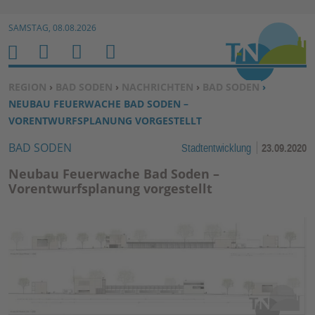
Zur Navigation springen ↓
SAMSTAG, 08.08.2026
Zum Inhalt springen ↓
M
S
B
H
E
U
E
O
SIE BEFINDEN SICH HIER:
REGION
›
BAD SODEN
›
NACHRICHTEN
›
BAD SODEN
›
N
C
N
M
NEUBAU FEUERWACHE BAD SODEN –
U
H
U
E
VORENTWURFSPLANUNG VORGESTELLT
E
T
BAD SODEN
Stadtentwicklung
23.09.2020
N
Z
E
Neubau Feuerwache Bad Soden –
R
Vorentwurfsplanung vorgestellt
F
U
N
K
TI
O
N