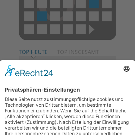
TOP HEUTE
TOP INSGESAMT
06.08.2026
Neuer NaturErlebnispfad
eröffnet: Kleine „Wald-
Detektive“ auf den Spuren der
Maus
06.08.2026
Baustellenführung führt auch in
die Zukunft der Stadt
Königstein
06.08.2026
Klinikforum zum Thema
Karpaltunnelsyndrom
06.08.2026
Gewinnspiel zum Start ins