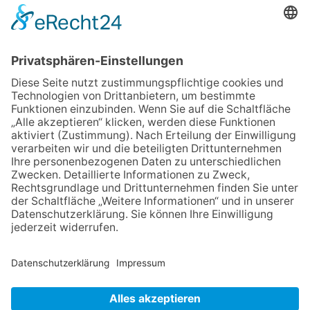
06.08.2026
Neuer NaturErlebnispfad
eröffnet: Kleine „Wald-
Detektive“ auf den Spuren der
Maus
06.08.2026
Baustellenführung führt auch in
die Zukunft der Stadt
Königstein
06.08.2026
Klinikforum zum Thema
Karpaltunnelsyndrom
06.08.2026
Gewinnspiel zum Start ins
Schuljahr
06.08.2026
„Rock auf der Burg“ lässt
Königstein beben
NACH OBEN