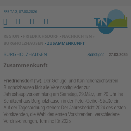
Zur Navigation springen ↓
FREITAG, 07.08.2026
Zum Inhalt springen ↓
M
S
B
H
E
U
E
O
SIE BEFINDEN SICH HIER:
REGION
›
FRIEDRICHSDORF
›
NACHRICHTEN
›
N
C
N
M
BURGHOLZHAUSEN
› ZUSAMMENKUNFT
U
H
U
E
BURGHOLZHAUSEN
Sonstiges
27.03.2025
E
T
N
Z
Zusammenkunft
E
R
Friedrichsdorf
(fw). Der Geflügel-und Kaninchenzuchtverein
F
Burgholzhausen lädt alle Vereinsmitglieder zur
U
Jahreshauptversammlung am Samstag, 29.März, um 20 Uhr ins
N
Schützenhaus Burgholzhausen in der Peter-Geibel-Straße ein.
K
Auf der Tagesordnung stehen: Der Jahresbericht 2024 des ersten
TI
Vorsitzenden, die Wahl des ersten Vorsitzenden, verschiedene
Vereins-ehrungen, Termine für 2025
O
N