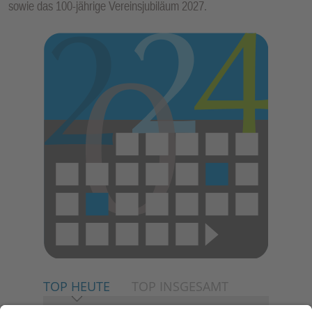
sowie das 100-jährige Vereinsjubiläum 2027.
E
N
TOP HEUTE
TOP INSGESAMT