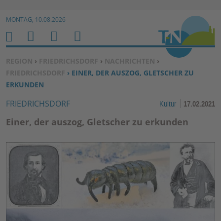
Zur Navigation springen ↓
MONTAG, 10.08.2026
Zum Inhalt springen ↓
M
S
B
H
E
U
E
O
SIE BEFINDEN SICH HIER:
REGION
›
FRIEDRICHSDORF
›
NACHRICHTEN
›
N
C
N
M
FRIEDRICHSDORF
› EINER, DER AUSZOG, GLETSCHER ZU
U
H
U
E
ERKUNDEN
E
T
FRIEDRICHSDORF
Kultur
17.02.2021
N
Z
E
Einer, der auszog, Gletscher zu erkunden
R
F
U
N
K
TI
O
N