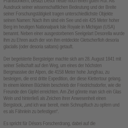
Prähistorikern, besitzt Désor heute noch einen guten Ruf. Als
Ausdruck seiner wissenschaftlichen Bedeutung und der Breite
seiner Forschungstätigkeit tragen unterschiedlichste Objekte
seinen Namen: Nach ihm sind ein See und ein 425 Meter hoher
Berg im heutigen Nationalpark Isle Royale in Michigan (USA)
benannt. Neben einer ausgestorbenen Seeigelart Desorella wurde
ihm zu Ehren auch der von ihm entdeckte Gletscherfloh desoria
glacialis (oder desoria saltans) getauft.
Der begeisterte Bergsteiger machte sich am 28. August 1841 mit
seiner Seilschaft auf den Weg, um eines der höchsten
Bergmassive der Alpen, die 4158 Meter hohe Jungfrau, zu
besteigen, die erst dritte Expedition, der diese Klettertour gelang.
In einem kleinen Büchlein beschrieb der Friedrichsdorfer, wie die
Freunde den Gipfel erreichten. Am Ziel gönnte man sich ein Glas
Wein und hinterließ als Zeichen ihrer Anwesenheit einen
Bergstock, „und ich war bereit, mein Schnupftuch zu opfern und
es als Fähnlein zu befestigen“.
Es spricht für Désors Forscherdrang, dabei auf die