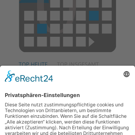
TOP HEUTE
TOP INSGESAMT
02.07.2026
Jetzt für Kulturförderpreis
bewerben
04.06.2026
Junge Musiker erringen Sieg
beim Mendelssohn-
Wettbewerb
23.07.2026
Partnerschaftsverein
Kronberg-Aberystwyth feiert
30-Jähriges