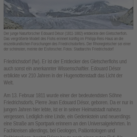
E
N
Der junge Naturforscher Edouard Désor (1811-1882) entdeckte den Gletscherfloh.
Das vergrößerte Modell des Flohs erinnert künftig im Philipp-Reis-Haus an die
eiszeitkundlichen Forschungen des Friedrichsdorfers. Der Rhonegletscher sei einer
der schönsten, meinte der Eisforscher. Fotos: Stadtarchiv Friedrichsdorf
Friedrichsdorf (fw). Er ist der Entdecker des Gletscherflohs und
auch sonst ein anerkannter Wissenschaftler. Edouard Désor
erblickte vor 210 Jahren in der Hugenottenstadt das Licht der
Welt.
Am 13. Februar 1811 wurde einer der bedeutendsten Söhne
Friedrichsdorfs, Pierre Jean Edouard Désor, geboren. Da er nur in
jungen Jahren hier lebte, ist er in seiner Heimatstadt nahezu
vergessen. Lediglich eine Linde, ein Gedenkstein und neuerdings
eine Straße am Sportpark erinnern an den Universalgelehrten. In
Fachkreisen allerdings, bei Geologen, Paläontologen und