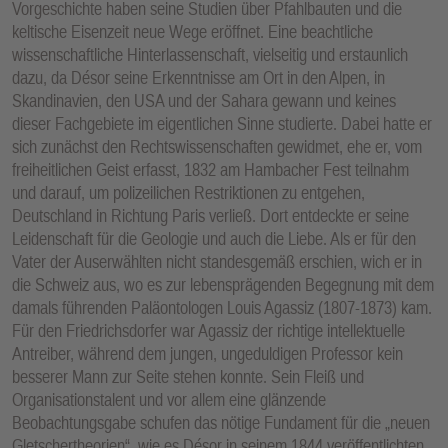
Vorgeschichte haben seine Studien über Pfahlbauten und die
keltische Eisenzeit neue Wege eröffnet. Eine beachtliche
wissenschaftliche Hinterlassenschaft, vielseitig und erstaunlich
dazu, da Désor seine Erkenntnisse am Ort in den Alpen, in
Skandinavien, den USA und der Sahara gewann und keines
dieser Fachgebiete im eigentlichen Sinne studierte. Dabei hatte er
sich zunächst den Rechtswissenschaften gewidmet, ehe er, vom
freiheitlichen Geist erfasst, 1832 am Hambacher Fest teilnahm
und darauf, um polizeilichen Restriktionen zu entgehen,
Deutschland in Richtung Paris verließ. Dort entdeckte er seine
Leidenschaft für die Geologie und auch die Liebe. Als er für den
Vater der Auserwählten nicht standesgemäß erschien, wich er in
die Schweiz aus, wo es zur lebensprägenden Begegnung mit dem
damals führenden Paläontologen Louis Agassiz (1807-1873) kam.
Für den Friedrichsdorfer war Agassiz der richtige intellektuelle
Antreiber, während dem jungen, ungeduldigen Professor kein
besserer Mann zur Seite stehen konnte. Sein Fleiß und
Organisationstalent und vor allem eine glänzende
Beobachtungsgabe schufen das nötige Fundament für die „neuen
Gletschertheorien“, wie es Désor in seinem 1844 veröffentlichten