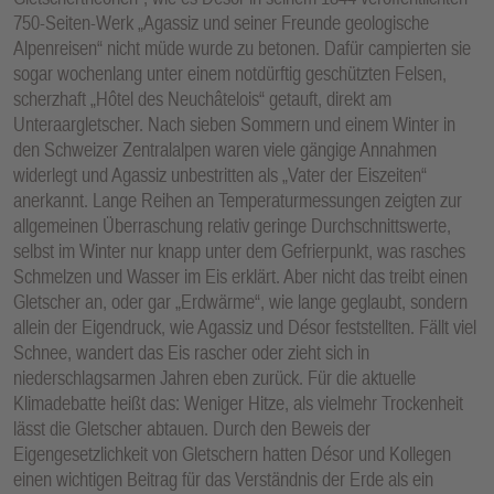
750-Seiten-Werk „Agassiz und seiner Freunde geologische
Alpenreisen“ nicht müde wurde zu betonen. Dafür campierten sie
sogar wochenlang unter einem notdürftig geschützten Felsen,
scherzhaft „Hôtel des Neuchâtelois“ getauft, direkt am
Unteraargletscher. Nach sieben Sommern und einem Winter in
den Schweizer Zentralalpen waren viele gängige Annahmen
widerlegt und Agassiz unbestritten als „Vater der Eiszeiten“
anerkannt. Lange Reihen an Temperaturmessungen zeigten zur
allgemeinen Überraschung relativ geringe Durchschnittswerte,
selbst im Winter nur knapp unter dem Gefrierpunkt, was rasches
Schmelzen und Wasser im Eis erklärt. Aber nicht das treibt einen
Gletscher an, oder gar „Erdwärme“, wie lange geglaubt, sondern
allein der Eigendruck, wie Agassiz und Désor feststellten. Fällt viel
Schnee, wandert das Eis rascher oder zieht sich in
niederschlagsarmen Jahren eben zurück. Für die aktuelle
Klimadebatte heißt das: Weniger Hitze, als vielmehr Trockenheit
lässt die Gletscher abtauen. Durch den Beweis der
Eigengesetzlichkeit von Gletschern hatten Désor und Kollegen
einen wichtigen Beitrag für das Verständnis der Erde als ein