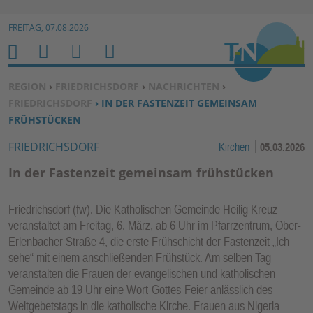
Zur Navigation springen ↓
FREITAG, 07.08.2026
Zum Inhalt springen ↓
M
S
B
H
E
U
E
O
SIE BEFINDEN SICH HIER:
REGION
›
FRIEDRICHSDORF
›
NACHRICHTEN
›
N
C
N
M
FRIEDRICHSDORF
› IN DER FASTENZEIT GEMEINSAM
U
H
U
E
FRÜHSTÜCKEN
E
T
FRIEDRICHSDORF
Kirchen
05.03.2026
N
Z
E
In der Fastenzeit gemeinsam frühstücken
R
F
Friedrichsdorf (fw). Die Katholischen Gemeinde Heilig Kreuz
U
veranstaltet am Freitag, 6. März, ab 6 Uhr im Pfarrzentrum, Ober-
N
Erlenbacher Straße 4, die erste Frühschicht der Fastenzeit „Ich
K
sehe“ mit einem anschließenden Frühstück. Am selben Tag
TI
veranstalten die Frauen der evangelischen und katholischen
O
Gemeinde ab 19 Uhr eine Wort-Gottes-Feier anlässlich des
Weltgebetstags in die katholische Kirche. Frauen aus Nigeria
N