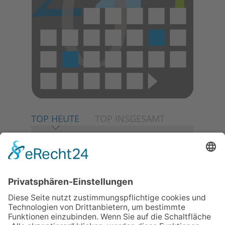
TOP HEUTE
TOP INSGESAMT
06.08.2026
Neuer NaturErlebnispfad
eröffnet: Kleine „Wald-
Detektive“ auf den Spuren der
Maus
06.08.2026
Baustellenführung führt auch in
die Zukunft der Stadt
Königstein