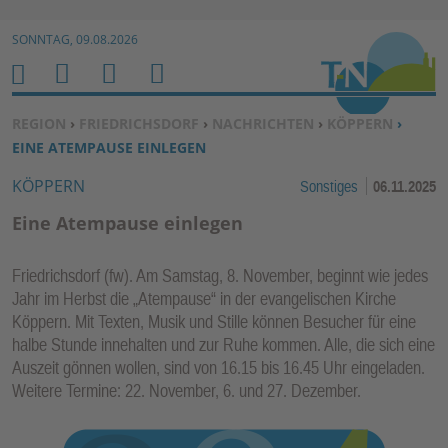
Zur Navigation springen ↓
SONNTAG, 09.08.2026
Zum Inhalt springen ↓
M
S
B
H
E
U
E
O
SIE BEFINDEN SICH HIER:
REGION
›
FRIEDRICHSDORF
›
NACHRICHTEN
›
KÖPPERN
›
N
C
N
M
EINE ATEMPAUSE EINLEGEN
U
H
U
E
KÖPPERN
Sonstiges
06.11.2025
E
T
N
Z
Eine Atempause einlegen
E
R
Friedrichsdorf (fw). Am Samstag, 8. November, beginnt wie jedes
F
Jahr im Herbst die „Atempause“ in der evangelischen Kirche
U
Köppern. Mit Texten, Musik und Stille können Besucher für eine
N
halbe Stunde innehalten und zur Ruhe kommen. Alle, die sich eine
K
Auszeit gönnen wollen, sind von 16.15 bis 16.45 Uhr eingeladen.
TI
Weitere Termine: 22. November, 6. und 27. Dezember.
O
N