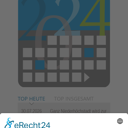
E
N
TOP HEUTE
TOP INSGESAMT
30.07.2026
Ganz Niederhöchstadt wird zur
Festmeile
23.07.2026
Zwischen Fachwerk, Wein und