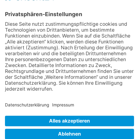
Sommerabend: Der Rettershof
lädt wieder zum Weinfest ein
06.08.2026
„die 80er live“ – Die große
Stadiontour kommt nach
Frankfurt
06.08.2026
Jugendchor Hochtaunus
präsentiert sein neues
Programm „Changes“
06.08.2026
Hisamoto und Tölke begeistern
mit Werken von Walter
Wachsmuth
NACH OBEN
Impressum
Datenschutz
Netiquette
FAQ
AGB
Mediadaten