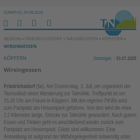
Zur Navigation springen ↓
SONNTAG, 09.08.2026
Zum Inhalt springen ↓
M
S
B
H
E
U
E
O
SIE BEFINDEN SICH HIER:
REGION
›
FRIEDRICHSDORF
›
NACHRICHTEN
›
KÖPPERN
›
N
C
N
M
WIRSINGESSEN
U
H
U
E
KÖPPERN
Sonstiges
03.07.2025
E
T
N
Z
Wirsingessen
E
R
Friedrichsdorf
(fw). Am Donnerstag, 3. Juli, um organisiert der
F
Taunusklub einen Wanderung zur Talmühle. Treffpunkt ist um
U
15.30 Uhr am Forum in Köppern. Mit den eigenen PKWs wird
N
zum Parkplatz am Hessenpark gefahren. Von dort wird die etwa
K
2,2 Kilometer lange, Strecke zur Talmühle gewandert. Nach gutem
TI
Essen und Trinken geht es anschließend wieder zurück zum
Parkplatz am Hessenpark. Gäste sind willkommen. Eine
O
Anmeldung ist aufgrund der Mitfahrgelegenheit notwendig unter
N