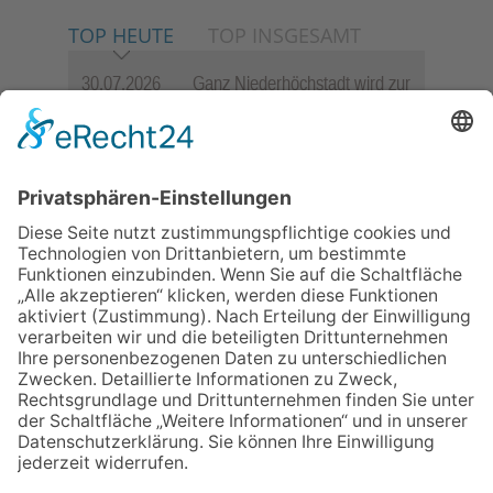
TOP HEUTE
TOP INSGESAMT
30.07.2026
Ganz Niederhöchstadt wird zur
Festmeile
23.07.2026
Zwischen Fachwerk, Wein und
Sommerabend: Der Rettershof
lädt wieder zum Weinfest ein
06.08.2026
„die 80er live“ – Die große
Stadiontour kommt nach
Frankfurt
06.08.2026
Jugendchor Hochtaunus
präsentiert sein neues
Programm „Changes“
06.08.2026
Hisamoto und Tölke begeistern
mit Werken von Walter
Wachsmuth