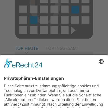
TOP HEUTE
TOP INSGESAMT
06.08.2026
Neuer NaturErlebnispfad
eröffnet: Kleine „Wald-
Detektive“ auf den Spuren der
Maus
06.08.2026
Baustellenführung führt auch in
die Zukunft der Stadt
Königstein
06.08.2026
Gewinnspiel zum Start ins
Schuljahr