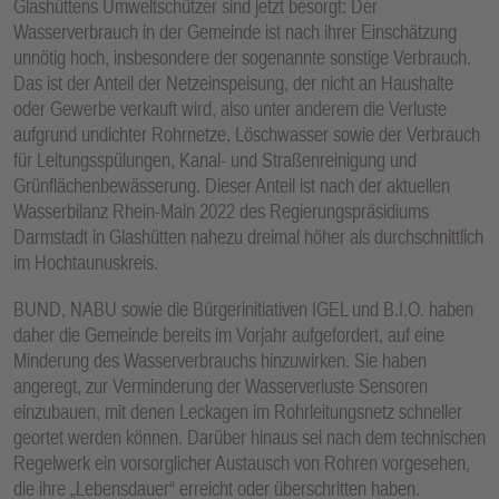
Glashüttens Umweltschützer sind jetzt besorgt: Der
E
Wasserverbrauch in der Gemeinde ist nach ihrer Einschätzung
N
unnötig hoch, insbesondere der sogenannte sonstige Verbrauch.
Das ist der Anteil der Netzeinspeisung, der nicht an Haushalte
oder Gewerbe verkauft wird, also unter anderem die Verluste
aufgrund undichter Rohrnetze, Löschwasser sowie der Verbrauch
für Leitungsspülungen, Kanal- und Straßenreinigung und
Grünflächenbewässerung. Dieser Anteil ist nach der aktuellen
Wasserbilanz Rhein-Main 2022 des Regierungspräsidiums
Darmstadt in Glashütten nahezu dreimal höher als durchschnittlich
im Hochtaunuskreis.
BUND, NABU sowie die Bürgerinitiativen IGEL und B.I.O. haben
daher die Gemeinde bereits im Vorjahr aufgefordert, auf eine
Minderung des Wasserverbrauchs hinzuwirken. Sie haben
angeregt, zur Verminderung der Wasserverluste Sensoren
einzubauen, mit denen Leckagen im Rohrleitungsnetz schneller
geortet werden können. Darüber hinaus sei nach dem technischen
Regelwerk ein vorsorglicher Austausch von Rohren vorgesehen,
die ihre „Lebensdauer“ erreicht oder überschritten haben.