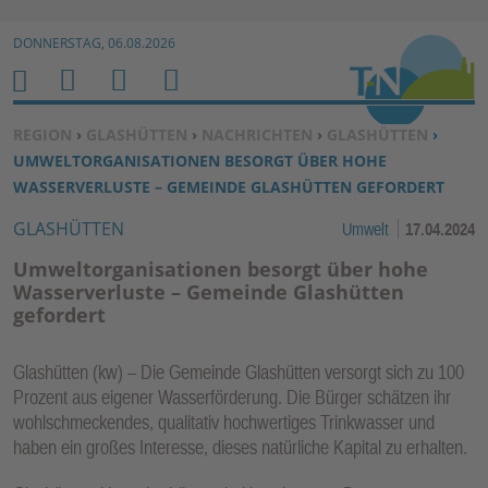
Zur Navigation springen ↓
DONNERSTAG, 06.08.2026
Zum Inhalt springen ↓
M
S
B
H
E
U
E
O
SIE BEFINDEN SICH HIER:
REGION
›
GLASHÜTTEN
›
NACHRICHTEN
›
GLASHÜTTEN
›
N
C
N
M
UMWELTORGANISATIONEN BESORGT ÜBER HOHE
U
H
U
E
WASSERVERLUSTE – GEMEINDE GLASHÜTTEN GEFORDERT
E
T
GLASHÜTTEN
Umwelt
17.04.2024
N
Z
E
Umweltorganisationen besorgt über hohe
R
Wasserverluste – Gemeinde Glashütten
gefordert
F
U
N
Glashütten (kw) – Die Gemeinde Glashütten versorgt sich zu 100
K
Prozent aus eigener Wasserförderung. Die Bürger schätzen ihr
wohlschmeckendes, qualitativ hochwertiges Trinkwasser und
TI
haben ein großes Interesse, dieses natürliche Kapital zu erhalten.
O
N