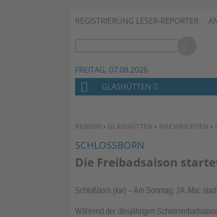
REGISTRIERUNG LESER-REPORTER
A
FREITAG, 07.08.2026
GLASHÜTTEN
H
O
M
SIE BEFINDEN SICH HIER:
REGION
›
GLASHÜTTEN
›
NACHRICHTEN
›
E
SCHLOSSBORN
Die Freibadsaison starte
Schloßborn (kw) – Am Sonntag, 24. Mai, star
Während der diesjährigen Schwimmbadsaison