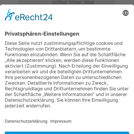
eröffnet: Kleine „Wald-
Detektive“ auf den Spuren der
Maus
06.08.2026
Baustellenführung führt auch in
die Zukunft der Stadt
Königstein
06.08.2026
Gewinnspiel zum Start ins
Schuljahr
06.08.2026
„Rock auf der Burg“ lässt
Königstein beben
06.08.2026
„Freundschaft, das ist wie
Heimat“ – Lions-Präsident
Jürgen Rohrmann setzt auf
Gemeinschaft und Bewährtes
NACH OBEN