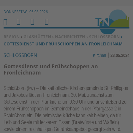
Zur Navigation springen ↓
DONNERSTAG, 06.08.2026
Zum Inhalt springen ↓
M
S
B
H
E
U
E
O
SIE BEFINDEN SICH HIER:
REGION
›
GLASHÜTTEN
›
NACHRICHTEN
›
SCHLOSSBORN
›
N
C
N
M
GOTTESDIENST UND FRÜHSCHOPPEN AN FRONLEICHNAM
U
H
U
E
SCHLOSSBORN
Kirchen
28.05.2024
E
T
N
Z
Gottesdienst und Frühschoppen an
E
Fronleichnam
R
F
Schloßborn (kw) – Die katholische Kirchengemeinde St. Philippus
U
und Jakobus lädt an Fronleichnam, 30. Mai, zunächst zum
N
Gottesdienst in der Pfarrkirche um 9.30 Uhr und anschließend zu
K
einem Frühschoppen im Gemeindehaus in der Pfarrgasse 2 in
Schloßborn ein. Die heimische Küche kann kalt bleiben, da für
TI
Leib und Seele mit leckerem Essen (Bratwürste und Waffeln)
O
sowie einem reichhaltigen Getränkeangebot gesorgt sein wird.
N