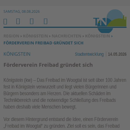
Zur Navigation springen ↓
SAMSTAG, 08.08.2026
Zum Inhalt springen ↓
M
S
B
H
E
U
E
O
SIE BEFINDEN SICH HIER:
REGION
›
KÖNIGSTEIN
›
NACHRICHTEN
›
KÖNIGSTEIN
›
N
C
N
M
FÖRDERVEREIN FREIBAD GRÜNDET SICH
U
H
U
E
KÖNIGSTEIN
Stadtentwicklung
14.05.2026
E
T
N
Z
Förderverein Freibad gründet sich
E
R
Königstein (kw) – Das Freibad im Woogtal ist seit über 100 Jahren
F
fest in Königstein verwurzelt und liegt vielen Bürgerinnen und
U
Bürgern besonders am Herzen. Die aktuellen Schäden im
N
Technikbereich und die notwendige Schließung des Freibads
K
haben deshalb viele Menschen bewegt.
TI
Vor diesem Hintergrund entstand die Idee, einen Förderverein
O
„Freibad im Woogtal“ zu gründen. Ziel soll es sein, das Freibad
N