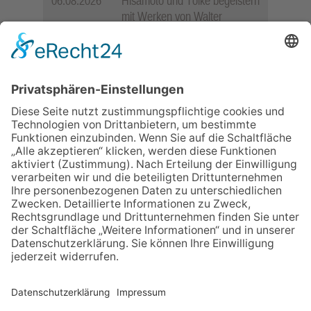
06.08.2026
Hisamoto und Tölke begeistern
mit Werken von Walter
Wachsmuth
30.07.2026
Ganz Niederhöchstadt wird zur
Festmeile
09.07.2026
Wasserampel steht auf Gelb:
Stadt ruft zum Wassersparen
auf
06.08.2026
Jugendchor Hochtaunus
präsentiert sein neues
Programm „Changes“
12.05.2026
Zweisprachige Lesung im 7.
Himmel: Vom Geschenk zum
60. Geburtstag zur Autoren-
Karriere