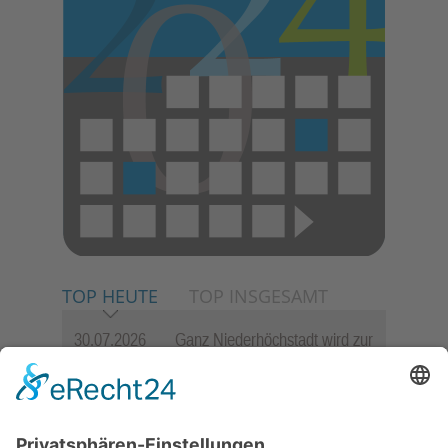
TOP HEUTE
TOP INSGESAMT
30.07.2026
Ganz Niederhöchstadt wird zur
Festmeile
06.08.2026
Jugendchor Hochtaunus
präsentiert sein neues
Programm „Changes“