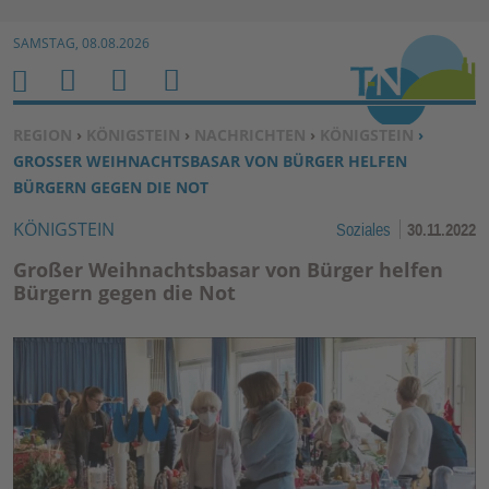
Zur Navigation springen ↓
SAMSTAG, 08.08.2026
Zum Inhalt springen ↓
M
S
B
H
E
U
E
O
SIE BEFINDEN SICH HIER:
REGION
›
KÖNIGSTEIN
›
NACHRICHTEN
›
KÖNIGSTEIN
›
N
C
N
M
GROSSER WEIHNACHTSBASAR VON BÜRGER HELFEN B
U
H
U
E
ÜRGERN GEGEN DIE NOT
E
T
KÖNIGSTEIN
Soziales
30.11.2022
N
Z
E
Großer Weihnachtsbasar von Bürger helfen
R
Bürgern gegen die Not
F
U
N
K
TI
O
N