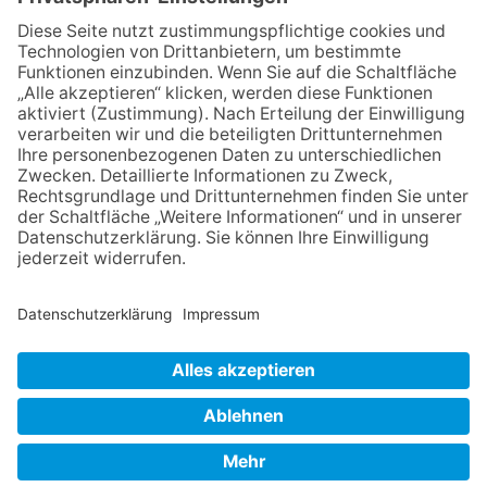
23.07.2026
Zwischen Fachwerk, Wein und
Sommerabend: Der Rettershof
lädt wieder zum Weinfest ein
06.08.2026
Hisamoto und Tölke begeistern
mit Werken von Walter
Wachsmuth
09.07.2026
Wasserampel steht auf Gelb:
Stadt ruft zum Wassersparen
auf
NACH OBEN
Impressum
Datenschutz
Netiquette
FAQ
AGB
Mediadaten
Copyright Taunus Nachrichten 2009 bis 2026