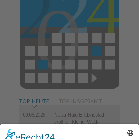
TOP HEUTE
TOP INSGESAMT
06.08.2026
Neuer NaturErlebnispfad
eröffnet: Kleine „Wald-
Detektive“ auf den Spuren der
Maus