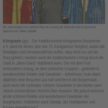
E
N
Mit Jahresbeginn hat Stefanie Reul die Leitung der Nähstube des Burgvereins
übernommen.
Foto: Scholl
Königstein
(gs) – Der traditionsreiche Königsteiner Burgverein
e.V. plant für dieses Jahr das 70. Königsteiner Burgfest, wobei alle
Beteiligten und Verantwortlichen hoffen, dass nicht nur auf der
Burg gefeiert, sondern auch der traditionsreiche Umzug durch die
Stadt in „altem Glanz“ stattfinden kann. Der mit dem Fest
verbundene Umzug, an dem zahlreiche Gruppen – gekleidet in
wunderschöne Kleider und Gewänder – teilnehmen, lockt dabei
alljährlich viele Besucher aus nah und fern in die Burgenstadt –
auch wenn die Liebhaber schöner Gewänder in den letzten zwei
Jahren schmerzlichen Verzicht über mussten. Wo jedoch kommen
all die schönen Kleider und wunderbaren Gewänder der
Burgfräulein, Hofdamen samt Gefolge, der Handwerker und
Bauern eigentlich her?