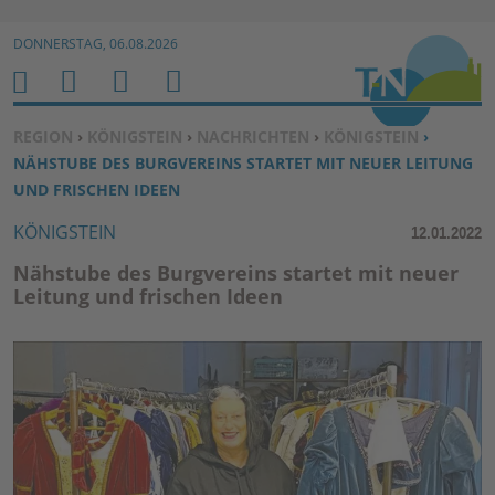
Zur Navigation springen ↓
DONNERSTAG, 06.08.2026
Zum Inhalt springen ↓
M
S
B
H
E
U
E
O
SIE BEFINDEN SICH HIER:
REGION
›
KÖNIGSTEIN
›
NACHRICHTEN
›
KÖNIGSTEIN
›
N
C
N
M
NÄHSTUBE DES BURGVEREINS STARTET MIT NEUER LEITUNG
U
H
U
E
UND FRISCHEN IDEEN
E
T
KÖNIGSTEIN
12.01.2022
N
Z
E
Nähstube des Burgvereins startet mit neuer
R
Leitung und frischen Ideen
F
U
N
K
TI
O
N