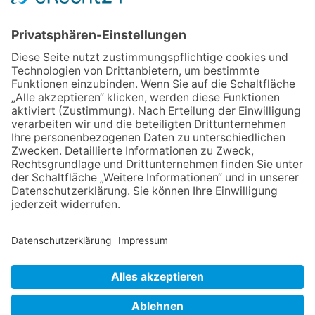
06.08.2026
Baustellenführung führt auch in
die Zukunft der Stadt
Königstein
06.08.2026
Gewinnspiel zum Start ins
Schuljahr
06.08.2026
„Rock auf der Burg“ lässt
Königstein beben
06.08.2026
„Freundschaft, das ist wie
Heimat“ – Lions-Präsident
Jürgen Rohrmann setzt auf
Gemeinschaft und Bewährtes
NACH OBEN
Impressum
Datenschutz
Netiquette
FAQ
AGB
Mediadaten