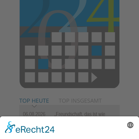
TOP HEUTE
TOP INSGESAMT
06.08.2026
„Freundschaft, das ist wie
Heimat“ – Lions-Präsident
Jürgen Rohrmann setzt auf
Gemeinschaft und Bewährtes