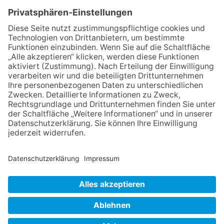
06.08.2026
Schulranzen schenken Kindern
einen guten Start
06.08.2026
Zwischen Fachwerk, Wein und
Musik: Erste Kronberger
Weinzeit begeistert die
Burgstadt
06.08.2026
„Rock auf der Burg“ lässt
Königstein beben
06.08.2026
Nachhaltigkeits-Akteure
vernetzen sich
NACH OBEN
Impressum
Datenschutz
Netiquette
FAQ
AGB
Mediadaten
Copyright Taunus Nachrichten 2009 bis 2026