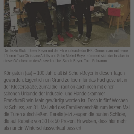
E
N
Der letzte Stolz: Dieter Beyer mit der Ehrenurkunde der IHK. Gemeinsam mit seiner
früheren Frau Christiane Adolfs und Sohn Meikel Beyer kümmert sich der Inhaber in
diesen Wochen um den Ausverkauf bei Schuh-Beyer. Foto: Schramm
Königstein (as) – 100 Jahre alt ist Schuh-Beyer in diesen Tagen
geworden. Eigentlich ein Grund zu feiern für das Fachgeschäft in
der Klosterstraße, zumal die Tradition auch noch mit einer
schönen Urkunde der Industrie- und Handelskammer
Frankfurt/Rhein-Main gewürdigt worden ist. Doch in fünf Wochen
ist Schluss, am 31. Mai wird das Familiengeschäft zum letzten Mal
die Türen aufschließen. Bereits jetzt zeugen die bunten Schilder,
die auf Rabatte von 30 bis 50 Prozent hinweisen, dass hier mehr
als nur ein Winterschlussverkauf passiert.