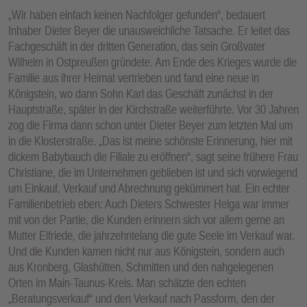
„Wir haben einfach keinen Nachfolger gefunden“, bedauert
Inhaber Dieter Beyer die unausweichliche Tatsache. Er leitet das
Fachgeschäft in der dritten Generation, das sein Großvater
Wilhelm in Ostpreußen gründete. Am Ende des Krieges wurde die
Familie aus ihrer Heimat vertrieben und fand eine neue in
Königstein, wo dann Sohn Karl das Geschäft zunächst in der
Hauptstraße, später in der Kirchstraße weiterführte. Vor 30 Jahren
zog die Firma dann schon unter Dieter Beyer zum letzten Mal um
in die Klosterstraße. „Das ist meine schönste Erinnerung, hier mit
dickem Babybauch die Filiale zu eröffnen“, sagt seine frühere Frau
Christiane, die im Unternehmen geblieben ist und sich vorwiegend
um Einkauf, Verkauf und Abrechnung gekümmert hat. Ein echter
Familienbetrieb eben: Auch Dieters Schwester Helga war immer
mit von der Partie, die Kunden erinnern sich vor allem gerne an
Mutter Elfriede, die jahrzehntelang die gute Seele im Verkauf war.
Und die Kunden kamen nicht nur aus Königstein, sondern auch
aus Kronberg, Glashütten, Schmitten und den nahgelegenen
Orten im Main-Taunus-Kreis. Man schätzte den echten
„Beratungsverkauf“ und den Verkauf nach Passform, den der