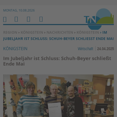
Zur Navigation springen ↓
MONTAG, 10.08.2026
Zum Inhalt springen ↓
M
S
B
H
E
U
E
O
SIE BEFINDEN SICH HIER:
REGION
›
KÖNIGSTEIN
›
NACHRICHTEN
›
KÖNIGSTEIN
› IM
N
C
N
M
JUBELJAHR IST SCHLUSS: SCHUH-BEYER SCHLIESST ENDE MAI
U
H
U
E
KÖNIGSTEIN
Wirtschaft
24.04.2025
E
T
N
Z
Im Jubeljahr ist Schluss: Schuh-Beyer schließt
E
Ende Mai
R
F
U
N
K
TI
O
N