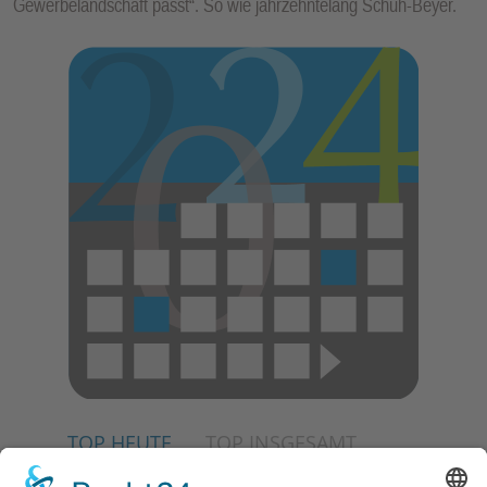
Gewerbelandschaft passt“. So wie jahrzehntelang Schuh-Beyer.
TOP HEUTE
TOP INSGESAMT