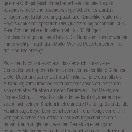
gelernte Orthopädieschuhmacher anbieten konnte. Es gab
besonders breite und besonders enge Schuhe, es wurden
Einlagen angefertigt und angepasst, auch Diabetiker duften die
Beyers dank einer speziellen DIN-Qualifizierung behandeln. 3000
Paar Schuhe habe er in seiner mehr als 30-jährigen
Berufskarriere gebaut, sagt Beyer. Die Nähe zum Kunden war ihm
immer wichtig – nach dem Motto „Wer die Patienten betreut, der
die Produkte erzeugt“.
Zwischendurch sah es so aus, dass es auch in der vierte
Generation weitergehen könnte, denn Jonas, der ältere Sohn von
Dieter Beyer und seiner Ex-Frau Christiane, hatte ebenfalls die
Ausbildung zum Orthopädieschuhmacher absolviert, entschied
sich dann aber für einen anderen Berufsweg. Und Meikel, der
jüngere Sohn, hilft zwar bis zuletzt im Verkauf mit, aber auch er
strebt nach seinem Studium in eine andere Richtung. So endet die
Familiensaga Beyer beim Schuhverkauf – und Königstein wird in
wenigen Wochen sein letztes reines Schuhgeschäft verloren
haben. Kaum zu glauben, wer den Betrieb an einem ganz
normalen Montagmorgen erlebt: Es drängt sich der Eindruck auf,