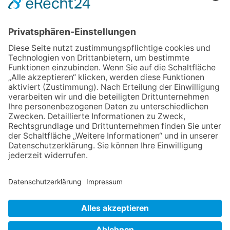
02.07.2026
Jetzt für Kulturförderpreis
bewerben
04.06.2026
Junge Musiker erringen Sieg
beim Mendelssohn-
Wettbewerb
23.07.2026
Partnerschaftsverein
Kronberg-Aberystwyth feiert
30-Jähriges
06.08.2026
„Die Globale Märchenstraße“:
Workshopreihe in der
Stadtbücherei
13.05.2026
GEWINNSPIEL
NACH OBEN
Impressum
Datenschutz
Netiquette
FAQ
AGB
Mediadaten