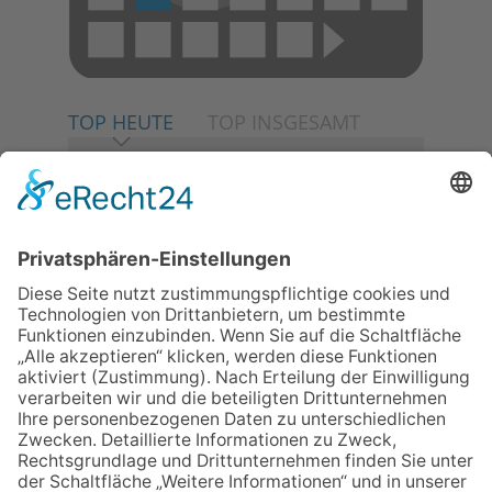
TOP HEUTE
TOP INSGESAMT
06.08.2026
Neuer NaturErlebnispfad
eröffnet: Kleine „Wald-
Detektive“ auf den Spuren der
Maus
06.08.2026
Baustellenführung führt auch in
die Zukunft der Stadt
Königstein
06.08.2026
Klinikforum zum Thema
Karpaltunnelsyndrom
06.08.2026
Gewinnspiel zum Start ins
Schuljahr
30.07.2026
Ganz Niederhöchstadt wird zur