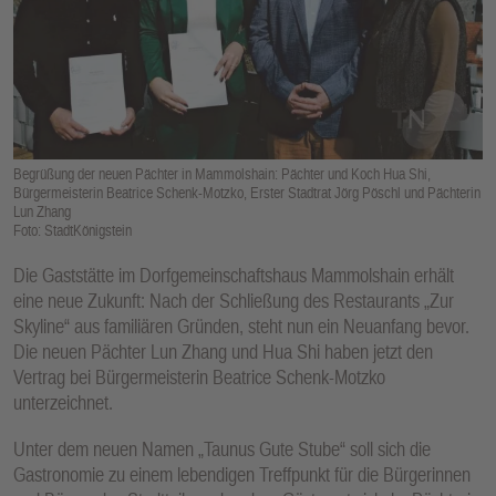
E
N
Begrüßung der neuen Pächter in Mammolshain: Pächter und Koch Hua Shi,
Bürgermeisterin Beatrice Schenk-Motzko, Erster Stadtrat Jörg Pöschl und Pächterin
Lun Zhang
Foto: StadtKönigstein
Die Gaststätte im Dorfgemeinschaftshaus Mammolshain erhält
eine neue Zukunft: Nach der Schließung des Restaurants „Zur
Skyline“ aus familiären Gründen, steht nun ein Neuanfang bevor.
Die neuen Pächter Lun Zhang und Hua Shi haben jetzt den
Vertrag bei Bürgermeisterin Beatrice Schenk-Motzko
unterzeichnet.
Unter dem neuen Namen „Taunus Gute Stube“ soll sich die
Gastronomie zu einem lebendigen Treffpunkt für die Bürgerinnen