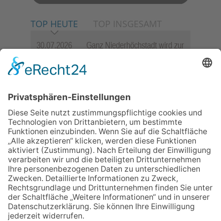
TOP HEUTE
TOP INSGESAMT
30.07.2026
Ganz Niederhöchstadt wird zur
Festmeile
06.08.2026
Jugendchor Hochtaunus
präsentiert sein neues
Programm „Changes“
23.07.2026
Zwischen Fachwerk, Wein und
Sommerabend: Der Rettershof
lädt wieder zum Weinfest ein
06.08.2026
Hisamoto und Tölke begeistern
mit Werken von Walter
Wachsmuth
09.07.2026
Wasserampel steht auf Gelb:
Stadt ruft zum Wassersparen
auf