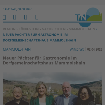
Zur Navigation springen ↓
SAMSTAG, 08.08.2026
Zum Inhalt springen ↓
M
S
B
H
E
U
E
O
SIE BEFINDEN SICH HIER:
REGION
›
KÖNIGSTEIN
›
NACHRICHTEN
›
MAMMOLSHAIN
›
N
C
N
M
NEUER PÄCHTER FÜR GASTRONOMIE IM
U
H
U
E
DORFGEMEINSCHAFTSHAUS MAMMOLSHAIN
E
T
MAMMOLSHAIN
Wirtschaft
02.04.2026
N
Z
E
Neuer Pächter für Gastronomie im
R
Dorfgemeinschaftshaus Mammolshain
F
U
N
K
TI
O
N