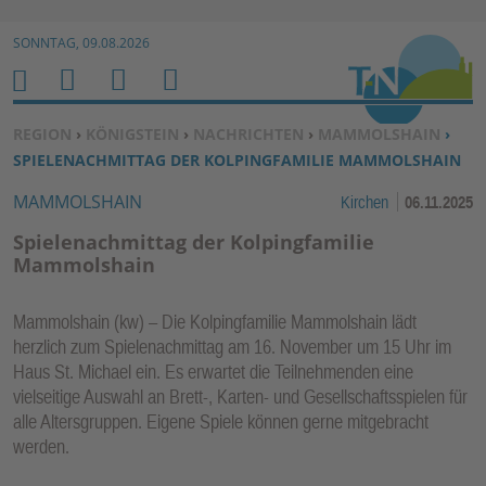
Zur Navigation springen ↓
SONNTAG, 09.08.2026
Zum Inhalt springen ↓
M
S
B
H
E
U
E
O
SIE BEFINDEN SICH HIER:
REGION
›
KÖNIGSTEIN
›
NACHRICHTEN
›
MAMMOLSHAIN
›
N
C
N
M
SPIELENACHMITTAG DER KOLPINGFAMILIE MAMMOLSHAIN
U
H
U
E
MAMMOLSHAIN
Kirchen
06.11.2025
E
T
N
Z
Spielenachmittag der Kolpingfamilie
E
Mammolshain
R
F
Mammolshain (kw) – Die Kolpingfamilie Mammolshain lädt
U
herzlich zum Spielenachmittag am 16. November um 15 Uhr im
N
Haus St. Michael ein. Es erwartet die Teilnehmenden eine
K
vielseitige Auswahl an Brett-, Karten- und Gesellschaftsspielen für
alle Altersgruppen. Eigene Spiele können gerne mitgebracht
TI
werden.
O
N