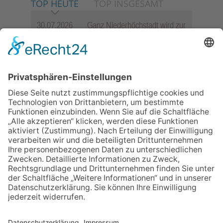
TOP HEUTE
TOP INSGESAMT
30.07.2026
Ganz Niederhöchstadt wird zur
Festmeile
06.08.2026
Jugendchor Hochtaunus
präsentiert sein neues
Programm „Changes“
23.07.2026
Zwischen Fachwerk, Wein und
Sommerabend: Der Rettershof
lädt wieder zum Weinfest ein
06.08.2026
Hisamoto und Tölke begeistern
mit Werken von Walter
Wachsmuth
09.07.2026
Wasserampel steht auf Gelb:
Stadt ruft zum Wassersparen
auf